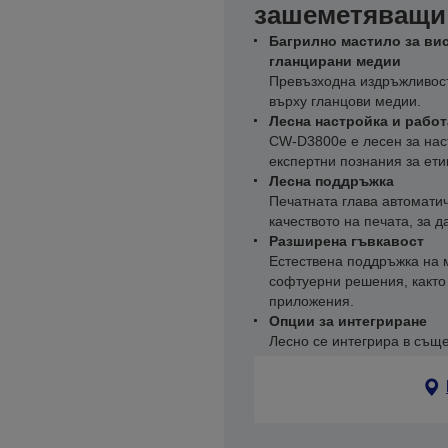
зашеметяващи 
Багрилно мастило за ви
гланцирани медии
Превъзходна издръжливост,
върху гланцови медии.
Лесна настройка и работ
CW-D3800e е лесен за нас
експертни познания за ети
Лесна поддръжка
Печатната глава автоматич
качеството на печата, за 
Разширена гъвкавост
Естествена поддръжка на 
софтуерни решения, както 
приложения.
Опции за интегриране
Лесно се интегрира в същ