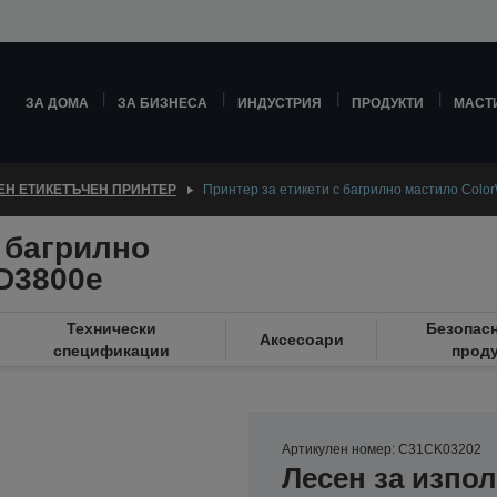
ЗА ДОМА
ЗА БИЗНЕСА
ИНДУСТРИЯ
ПРОДУКТИ
МАСТ
ЕН ЕТИКЕТЪЧЕН ПРИНТЕР
Принтер за етикети с багрилно мастило Colo
 багрилно
D3800e
Технически
Безопасн
Аксесоари
спецификации
проду
Артикулен номер: C31CK03202
Лесен за изпол