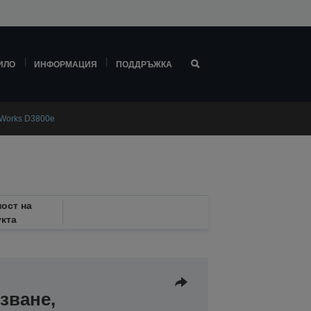
ИЛО
ИНФОРМАЦИЯ
ПОДДРЪЖКА
rWorks D3800e
ост на
кта
зване,