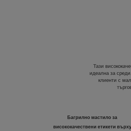
Тази висококаче
идеална за среди
клиенти с мал
търго
Багрилно мастило за
висококачествени етикети върх