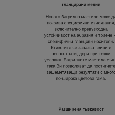
гланцирани медии
Новото багрилно мастило може д
покрива специфични изисквания
включително превъзходна
устойчивост на абразия и триене 
специфични гланцови носители.
Етикетите се запазват живи и
непокътнати, дори при тежки
условия. Багрилните мастила съ
така Ви позволяват да постигнет
зашеметяващи резултати с мног
по-широка цветова гама.
Разширена гъвкавост