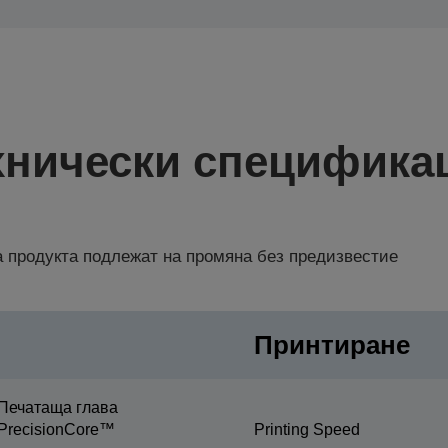
хнически специфика
 продукта подлежат на промяна без предизвестие
Принтиране
Печатаща глава
PrecisionCore™
Printing Speed