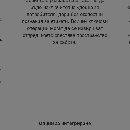
Серията е разработена така, че да
бъде изключително удобна за
о
потребителя, дори без експертни
а
познания за етикети. Всички ключови
,
операции могат да се извършват
отпред, което спестява пространство
к
на
за работа.
що
е
о
Опции за интегриране