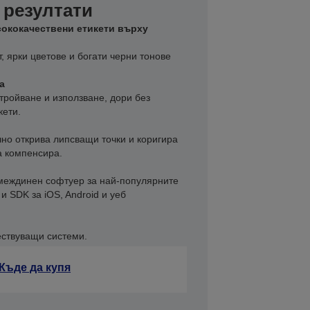
резултати
сококачествени етикети върху
 ярки цветове и богати черни тонове
а
тройване и използване, дори без
кети.
но открива липсващи точки и коригира
да компенсира.
междинен софтуер за най-популярните
и SDK за iOS, Android и уеб
ествуващи системи.
Къде да купя