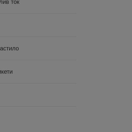
лив ток
мастило
икети