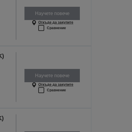
Научете повече
Откъде да закупите
Сравнение
K)
Научете повече
Откъде да закупите
Сравнение
K)