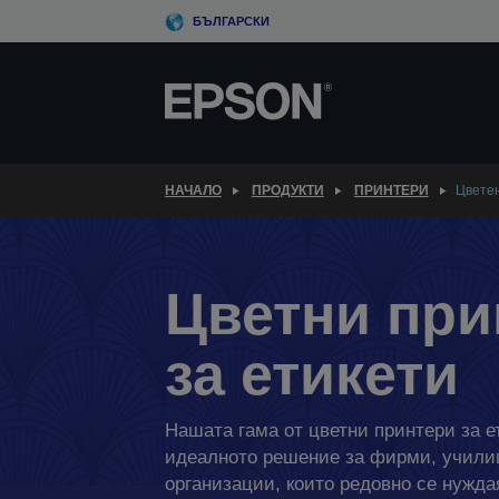
Skip
БЪЛГАРСКИ
to
main
content
НАЧАЛО
ПРОДУКТИ
ПРИНТЕРИ
Цветен
Цветни при
за етикети
Нашата гама от цветни принтери за е
идеалното решение за фирми, учил
организации, които редовно се нуждая