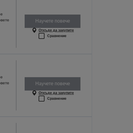
не
овете
Научете повече
Откъде да закупите
Сравнение
не
овете
Научете повече
Откъде да закупите
Сравнение