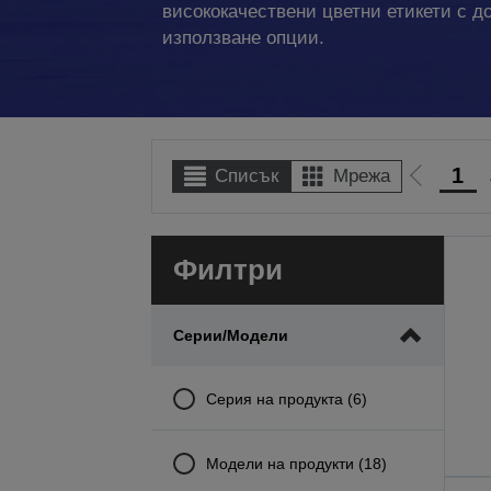
висококачествени цветни етикети с д
използване опции.
1
Списък
Мрежа
Отиди
на
предиш
Филтри
Серии/модели
Серия на продукта (6)
Модели на продукти (18)