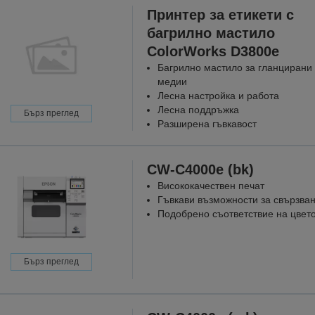
Принтер за етикети с
багрилно мастило
ColorWorks D3800e
Багрилно мастило за гланцирани
медии
Лесна настройка и работа
Лесна поддръжка
Бърз преглед
Разширена гъвкавост
CW-C4000e (bk)
Висококачествен печат
Гъвкави възможности за свързва
Подобрено съответствие на цвет
Бърз преглед