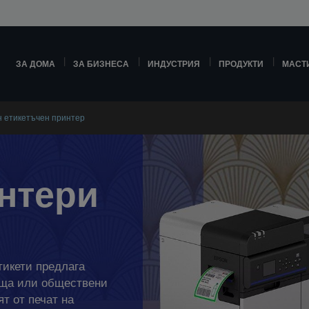
ЗА ДОМА
ЗА БИЗНЕСА
ИНДУСТРИЯ
ПРОДУКТИ
МАСТ
 етикетъчен принтер
нтери
тикети предлага
ища или обществени
т от печат на