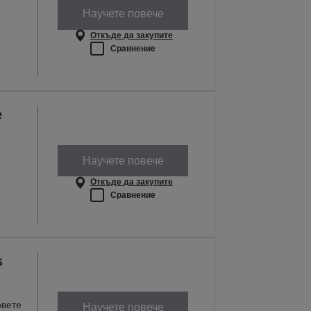
Научете повече
Откъде да закупите
Сравнение
e
Научете повече
Откъде да закупите
Сравнение
s
овете
Научете повече