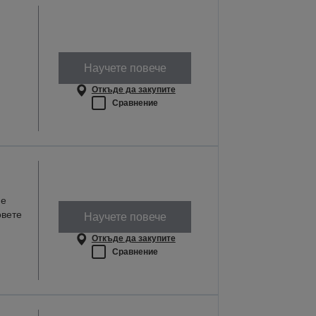
Научете повече
Откъде да закупите
Сравнение
не
овете
Научете повече
Откъде да закупите
Сравнение