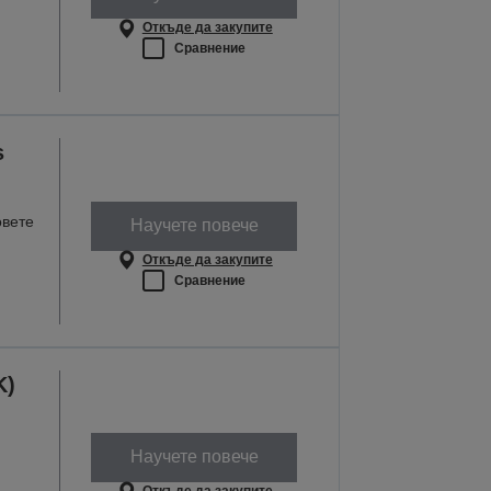
Откъде да закупите
Сравнение
s
овете
Научете повече
Откъде да закупите
Сравнение
K)
Научете повече
Откъде да закупите