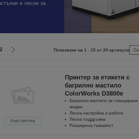
остъпни и лесни за
2
Показване на 1 - 15 от 24 артикула
Со
Отиди
на
ната
следващата
Принтер за етикети с
багрилно мастило
ColorWorks D3800e
Багрилно мастило за гланцирани
медии
Лесна настройка и работа
Лесна поддръжка
Бърз преглед
Разширена гъвкавост