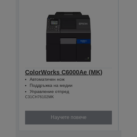
ColorWorks C6000Ae (MK)
Col
Автоматичен нож
Вгр
Поддръжка на медии
Под
Управление отпред
Упр
C31CH76102MK
C31CH
Научете повече