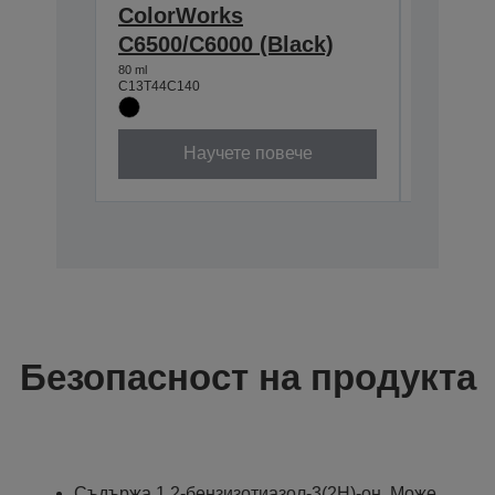
ColorWorks
Color
C6500/C6000 (Black)
C6500/
80 ml
80 ml
C13T44C140
C13T44C2
Научете повече
Безопасност на продукта
Съдържа 1,2-бензизотиазол-3(2H)-oн. Може