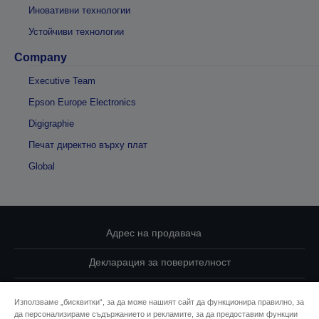
Иновативни технологии
Устойчиви технологии
Company
Executive Team
Epson Europe Electronics
Digigraphie
Печат директно върху плат
Global
Адрес на продавача
Декларация за поверителност
EU Data Act Compliance
Използваме „бисквитки“, за да може нашият сайт да функционира правилно, за
да персонализираме съдържанието и рекламите, за да предоставим функции