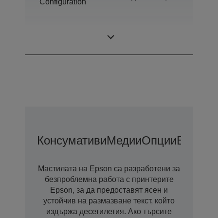
Configuration
Industrial colour
Category
label printer
Консумативи
Медии
Опции
Възмож
Мастилата на Epson са разработени за
безпроблемна работа с принтерите
Epson, за да предоставят ясен и
устойчив на размазване текст, който
издържа десетилетия. Ако търсите