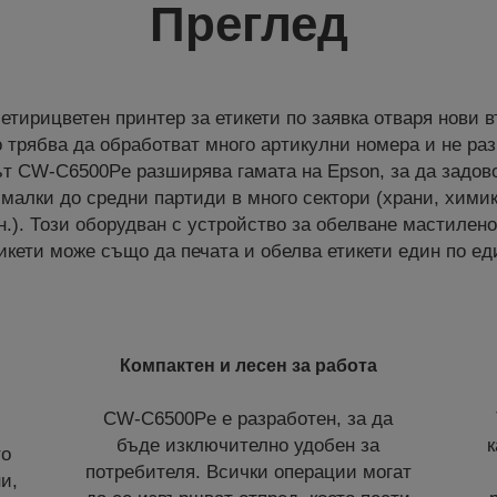
Преглед
етирицветен принтер за етикети по заявка отваря нови 
 трябва да обработват много артикулни номера и не раз
т CW-C6500Pe разширява гамата на Epson, за да задов
 малки до средни партиди в много сектори (храни, химик
н.). Този оборудван с устройство за обелване мастилен
икети може също да печата и обелва етикети един по ед
Компактен и лесен за работа
CW-C6500Pe е разработен, за да
бъде изключително удобен за
к
то
потребителя. Всички операции могат
и,