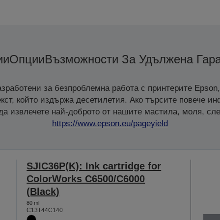
ии
Опции
Възможности За Удължена Гара
зработени за безпроблемна работа с принтерите Epson,
кст, който издържа десетилетия. Ако търсите повече и
 да извлечете най-доброто от нашите мастила, моля, сле
https://www.epson.eu/pageyield
SJIC36P(K): Ink cartridge for
ColorWorks C6500/C6000
(Black)
80 ml
C13T44C140