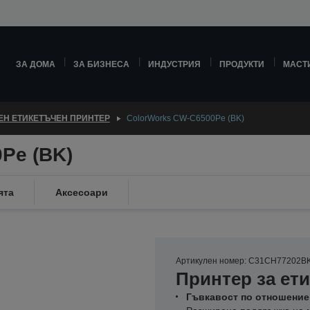
ЗА ДОМА
ЗА БИЗНЕСА
ИНДУСТРИЯ
ПРОДУКТИ
МАСТ
ЕН ЕТИКЕТЪЧЕН ПРИНТЕР
ColorWorks CW-C6500Pe (BK)
Pe (BK)
ята
Аксесоари
Артикулен номер: C31CH77202B
Принтер за ети
Гъвкавост по отношение