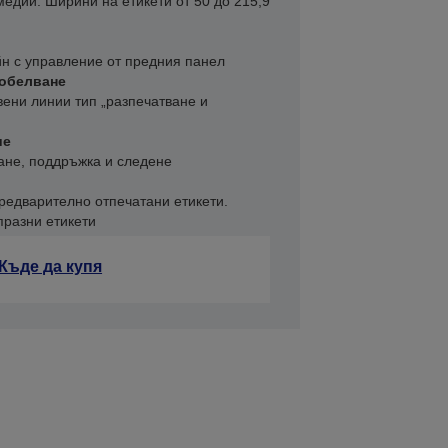
едии. Ширини на етикети от 50 до 215,9
йн с управление от предния панел
 обелване
вени линии тип „разпечатване и
ие
ане, поддръжка и следене
редварително отпечатани етикети.
празни етикети
Къде да купя