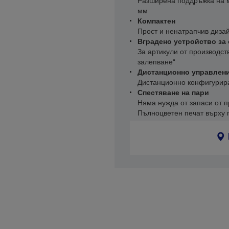
Разширена поддръжка на м
мм
Компактен
Прост и ненатрапчив диза
Вградено устройство за
За артикули от производст
залепване“
Дистанционно управлен
Дистанционно конфигурир
Спестяване на пари
Няма нужда от запаси от п
Пълноцветен печат върху 