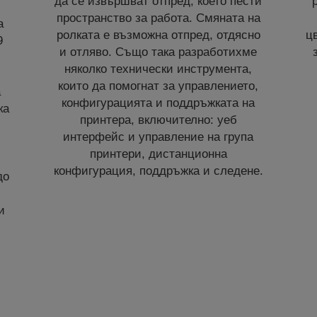
да се извършват отпред, което пести
пространство за работа. Смяната на
а
ролката е възможна отпред, отдясно
ц
9
и отляво. Също така разработихме
няколко технически инструмента,
които да помогнат за управлението,
а
конфигурацията и поддръжката на
ка
принтера, включително: уеб
интерфейс и управление на група
принтери, дистанционна
конфигурация, поддръжка и следене.
до
и