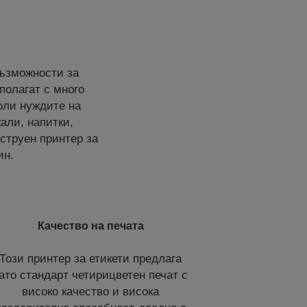
възможности за
полагат с много
оли нуждите на
али, напитки,
оструен принтер за
ин.
Качество на печата
Този принтер за етикети предлага
ато стандарт четирицветен печат с
високо качество и висока