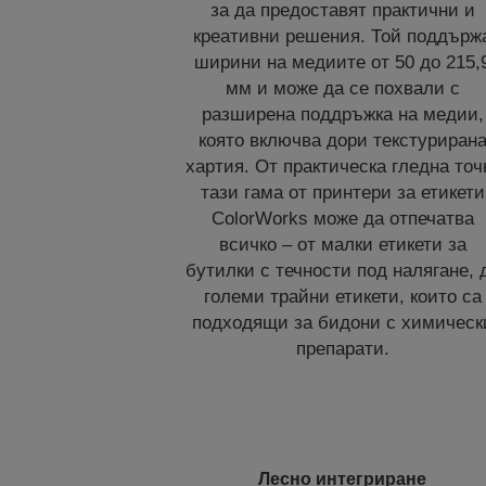
за да предоставят практични и
креативни решения. Той поддърж
ширини на медиите от 50 до 215,
мм и може да се похвали с
разширена поддръжка на медии,
която включва дори текстуриран
хартия. От практическа гледна точ
тази гама от принтери за етикети
ColorWorks може да отпечатва
всичко – от малки етикети за
бутилки с течности под налягане, 
големи трайни етикети, които са
подходящи за бидони с химическ
препарати.
Лесно интегриране