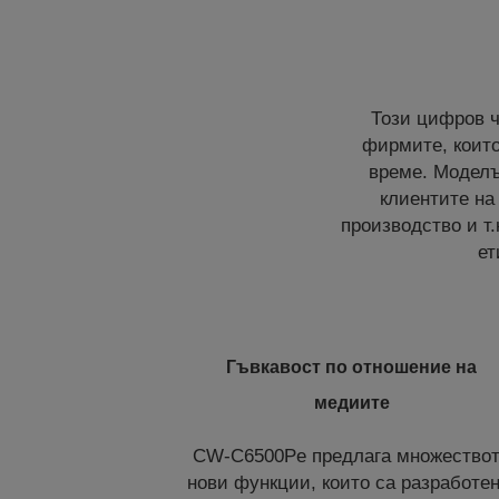
Този цифров ч
фирмите, които
време. Моделъ
клиентите на
производство и т.
ет
Гъвкавост по отношение на
медиите
CW-C6500Pe предлага множество
нови функции, които са разработен