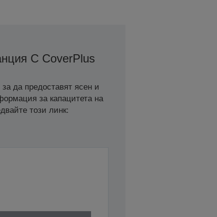
нция С CoverPlus
 за да предоставят ясен и
нформация за капацитета на
двайте този линк: