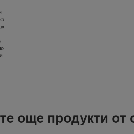
и
ка
ux
)
но
ни
те още продукти от 