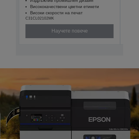
Издръжлив промишлен дизайн
Изд
Висококачествени цветни етикети
Вис
Високи скорости на печат
Вис
C31CL02102MK
C31CL
Научете повече