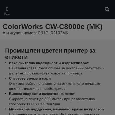
Skip
to
Търс
main
Меню
content
ColorWorks CW-C8000e (MK)
Артикулен номер: C31CL02102MK
Промишлен цветен принтер за
етикети
Изключителна надеждност и издръжливост
Печатаща глава PrecisionCore за постоянни резултати и
дълъг експлоатационен живот на принтера
Спестете време и пари
Оптимизирайте печатането на етикети, като печатате
цветни етикети при необходимост
Висока скорост и качество на печат
Скорост на печат до 300 мм/сек при разделителна
способност 600x1200 точ./инч
Минимална поддръжка, намалено време на престой
Постоянна печатаща глава и NVT за самоподдръжка