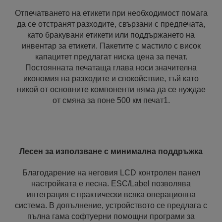
Отпечатването на етикети при необходимост помага
да се отстранят разходите, свързани с предпечата,
като бракувани етикети или поддържането на
инвентар за етикети. Пакетите с мастило с висок
капацитет предлагат ниска цена за печат.
Постоянната печатаща глава носи значителна
икономия на разходите и спокойствие, тъй като
никой от основните компоненти няма да се нуждае
от смяна за поне 500 км печат1.
Лесен за използване с минимална поддръжка
Благодарение на неговия LCD контролен панел
настройката е лесна. ESC/Label позволява
интеграция с практически всяка операционна
система. В допълнение, устройството се предлага с
пълна гама софтуерни помощни програми за