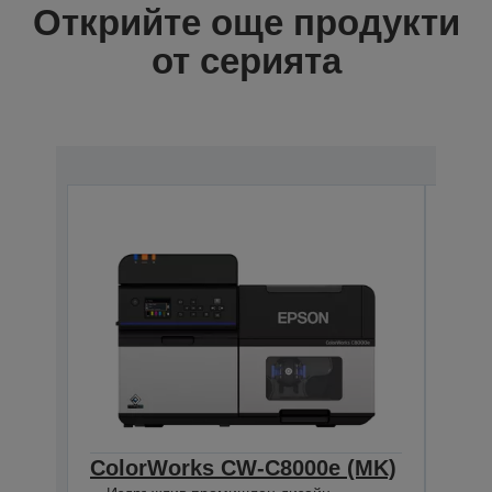
Открийте още продукти
от серията
ColorWorks CW-C8000e (MK)
Col