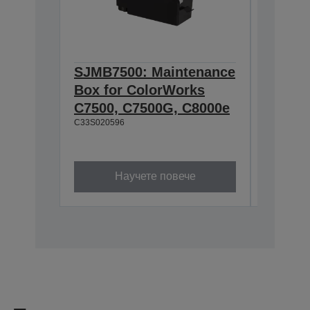
SJMB7500: Maintenance
SJIC48
Box for ColorWorks
cartrid
C7500, C7500G, C8000e
Color
C33S020596
480 ml
C13T55P2
Научете повече