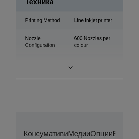
Техника
Printing Method
Line inkjet printer
Nozzle
600 Nozzles per
Configuration
colour
Industrial colour
Category
label printer
Консумативи
Медии
Опции
Възмож