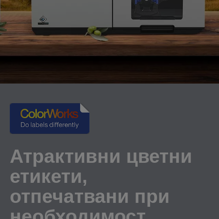
Атрактивни цветни
етикети,
отпечатвани при
необходимост