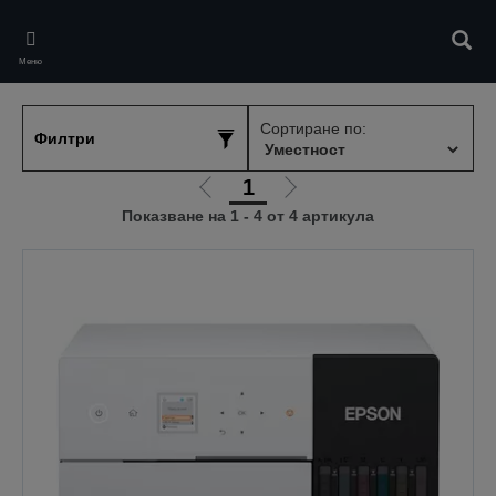
Skip
to
Търс
main
Меню
content
Сортиране по:
Филтри
1
Отиди
Отиди
Показване на 1 - 4 от 4 артикула
на
на
предишната
следващата