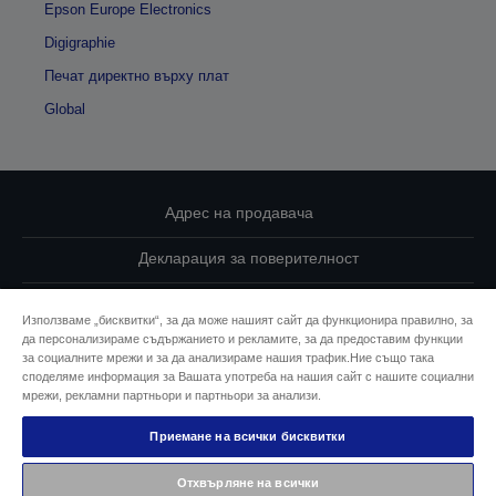
Epson Europe Electronics
Digigraphie
Печат директно върху плат
Global
Адрес на продавача
Декларация за поверителност
EU Data Act Compliance
Използваме „бисквитки“, за да може нашият сайт да функционира правилно, за
да персонализираме съдържанието и рекламите, за да предоставим функции
Свържете се с нас за Вашите данни
за социалните мрежи и за да анализираме нашия трафик.Ние също така
споделяме информация за Вашата употреба на нашия сайт с нашите социални
Информация за бисквитките
мрежи, рекламни партньори и партньори за анализи.
Приемане на всички бисквитки
Ангажимент за достъпност на Epson
Отхвърляне на всички