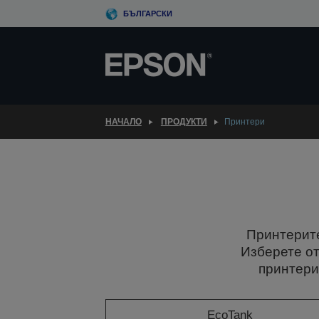
Skip
БЪЛГАРСКИ
to
main
content
НАЧАЛО
ПРОДУКТИ
Принтери
Принтерите
Изберете от
принтери
EcoTank