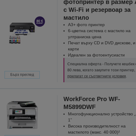
фотопринтер в размер 
с Wi-Fi и резервоар за
мастило
A3+ фото принтер
6-цветна система с мастило на
ултраниска цена
Печат върху CD и DVD дискове, 
карти
Идеален за фотоентусиасти
Специална оферта - Получете кешбек 
80 лева, когато закупите този принтер,
Бърз преглед
прилагат се съответните условия
.
WorkForce Pro WF-
M5899DWF
Многофункционално устройство „
1”
Висока производителност на
мастилото (макс. 40 000)²