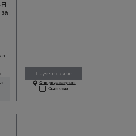
Fi
 за
с
е и
Научете повече
т
от
Откъде да закупите
Сравнение