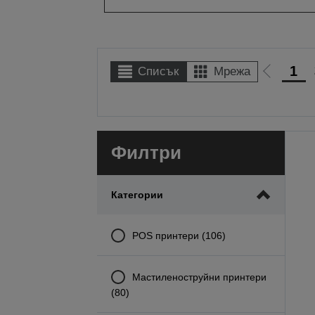
1
Списък
Мрежа
Отиди
на
предиш
Филтри
Категории
POS принтери (106)
Мастиленоструйни принтери
(80)