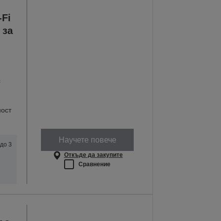
Fi
 за
с
ност
Научете повече
до 3
Откъде да закупите
Сравнение