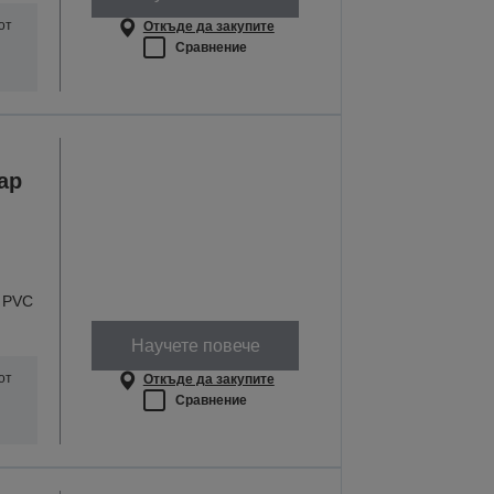
от
Откъде да закупите
Сравнение
ар
и PVC
Научете повече
от
Откъде да закупите
Сравнение