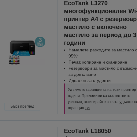
EcoTank L3270
многофункционален Wi-
принтер A4 с резервоар
мастило с включено
мастило за период до 3
години
Намалете разходите за мастило 
95%*
Печат, копиране и сканиране
Резервоари за мастило с възмож
за допълване
Идеален за студенти
Удължете гаранцията на този принтер 
години. Приложими са съответните
условия; активирайте своята удължена
Бърз преглед
гаранция
тук
EcoTank L18050