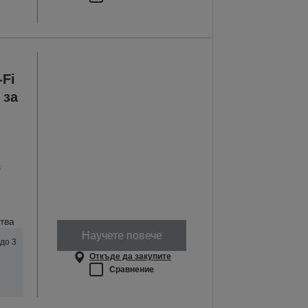
Fi
 за
с
тва
Научете повече
до 3
Откъде да закупите
Сравнение