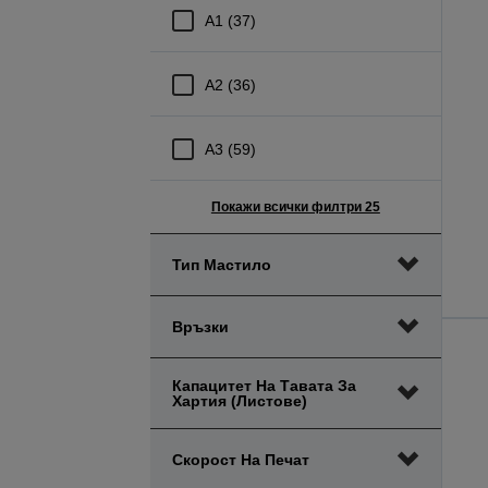
A1 (37)
A2 (36)
A3 (59)
Покажи всички филтри 25
Тип Мастило
Връзки
Капацитет На Тавата За
Хартия (листове)
Скорост На Печат