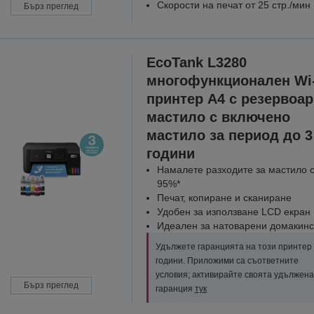
Скорости на печат от 25 стр./мин
Бърз преглед
EcoTank L3280
многофункционален Wi-
принтер A4 с резервоар
мастило с включено
мастило за период до 3
години
Намалете разходите за мастило 
95%*
Печат, копиране и сканиране
Удобен за използване LCD екран
Идеален за натоварени домакинс
Удължете гаранцията на този принтер 
години. Приложими са съответните
условия; активирайте своята удължена
Бърз преглед
гаранция
тук