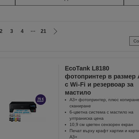
2
3
4
⋯
21
Отиди
Со
на
ната
следващата
EcoTank L8180
фотопринтер в размер 
с Wi-Fi и резервоар за
мастило
A3+ фотопринтер, плюс копиране
сканиране
6-цветна система с мастило на
ултраниска цена
10,9 см цветен сензорен екран
Печат върху крафт хартии и карт
A3+