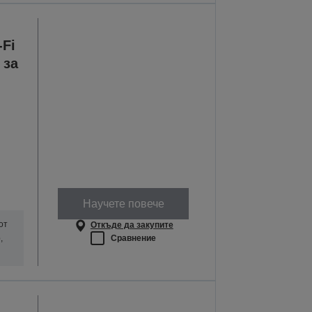
Fi
 за
Научете повече
от
Откъде да закупите
Сравнение
,