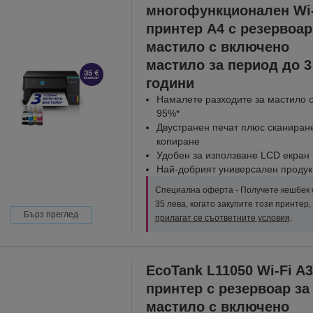
многофункционален Wi-
принтер A4 с резервоар
мастило с включено
мастило за период до 3
години
Намалете разходите за мастило 
95%*
Двустранен печат плюс сканиран
копиране
Удобен за използване LCD екран
Най-добрият универсален продук
Специална оферта - Получете кешбек 
35 лева, когато закупите този принтер,
Бърз преглед
прилагат се съответните условия
.
EcoTank L11050 Wi-Fi A3
принтер с резервоар за
мастило с включено