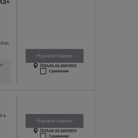
A3+
и PVC
Научете повече
от
Откъде да закупите
Сравнение
4 в
Научете повече
Откъде да закупите
Сравнение