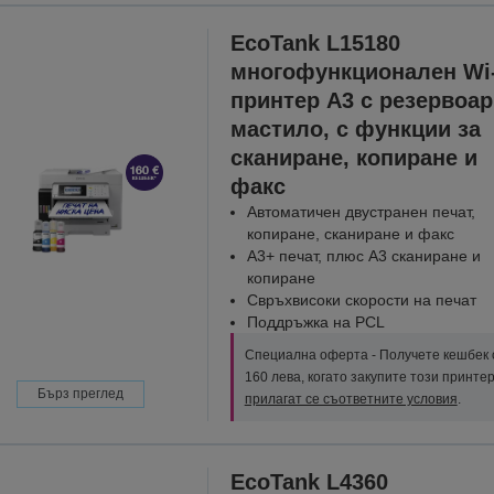
EcoTank L15180
многофункционален Wi-
принтер А3 с резервоар
мастило, с функции за
сканиране, копиране и
факс
Автоматичен двустранен печат,
копиране, сканиране и факс
A3+ печат, плюс A3 сканиране и
копиране
Свръхвисоки скорости на печат
Поддръжка на PCL
Специална оферта - Получете кешбек 
160 лева, когато закупите този принтер
Бърз преглед
прилагат се съответните условия
.
EcoTank L4360