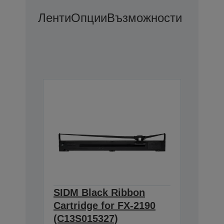
Ленти
Опции
Възможности За Удъ
SIDM Black Ribbon
Cartridge for FX-2190
(C13S015327)