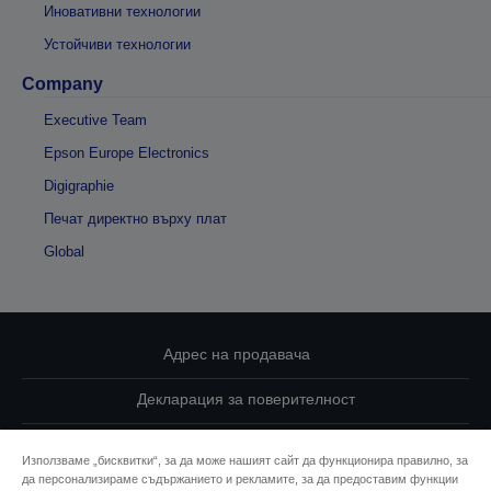
Иновативни технологии
Устойчиви технологии
Company
Executive Team
Epson Europe Electronics
Digigraphie
Печат директно върху плат
Global
Адрес на продавача
Декларация за поверителност
EU Data Act Compliance
Използваме „бисквитки“, за да може нашият сайт да функционира правилно, за
да персонализираме съдържанието и рекламите, за да предоставим функции
Свържете се с нас за Вашите данни