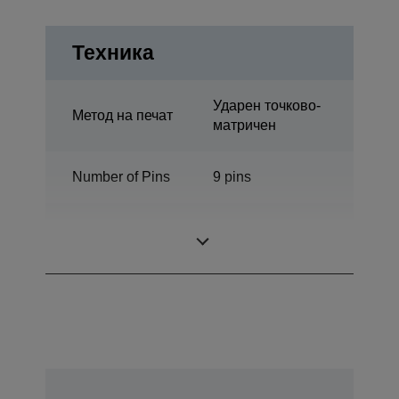
Техника
Ударен точково-
Метод на печат
матричен
Number of Pins
9 pins
Number of
136 колони
columns