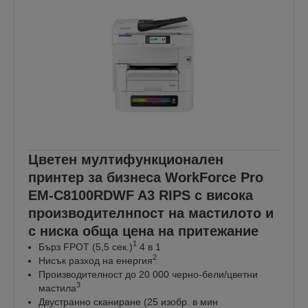
Цветен мултифункционален
принтер за бизнеса WorkForce Pro
EM-C8100RDWF A3 RIPS с висока
производителнпост на мастилото и
с ниска обща цена на притежание
1
Бърз FPOT (5,5 сек.)
4 в 1
2
Нисък разход на енергия
Производителност до 20 000 черно-бели/цветни
3
мастила
Двустранно сканиране (25 изобр. в мин