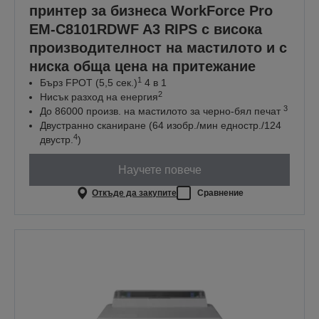
принтер за бизнеса WorkForce Pro
EM-C8101RDWF A3 RIPS с висока
производителност на мастилото и с
ниска обща цена на притежание
1
Бърз FPOT (5,5 сек.)
4 в 1
2
Нисък разход на енергия
3
До 86000 произв. на мастилото за черно-бял печат
Двустранно сканиране (64 изобр./мин едностр./124
4
двустр.
)
Научете повече
Откъде да закупите
Сравнение