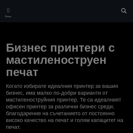
Skip
to
Търс
main
Меню
content
Бизнес принтери с
мастиленоструен
печат
Когато избирате идеалния принтер за вашия
бизнес, има малко по-добри варианти от
мастиленоструйния принтер. Те са идеалният
офисен принтер за различни бизнес среди,
благодарение на съчетанието от постоянно
високо качество на печат и голям капацитет на
печат.