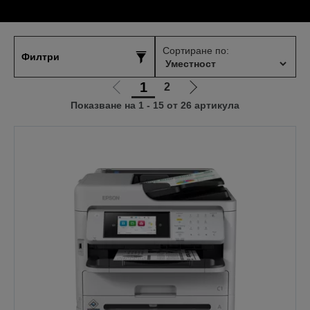
Сортиране по:
Филтри
1
2
Отиди
Отиди
Показване на 1 - 15 от 26 артикула
на
на
предишната
следващата