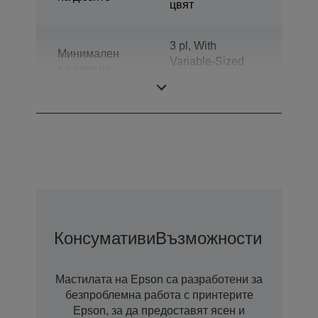
цвят
3 pl, With
Минимален
Variable-Sized
размер на
Droplet
капките
Technology
Консумативи
Възможности За Удъ
Мастилата на Epson са разработени за
безпроблемна работа с принтерите
Epson, за да предоставят ясен и