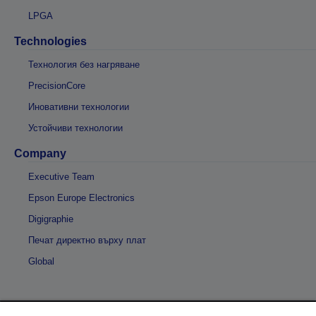
LPGA
Technologies
Технология без нагряване
PrecisionCore
Иновативни технологии
Устойчиви технологии
Company
Executive Team
Epson Europe Electronics
Digigraphie
Печат директно върху плат
Global