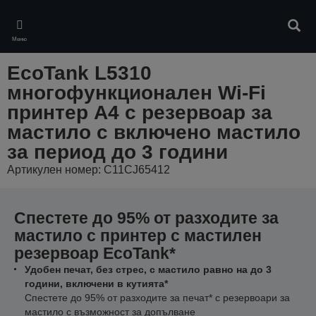
Skip
to
Търс
main
Меню
content
EcoTank L5310
многофункционален Wi-Fi
принтер A4 с резервоар за
мастило с включено мастило
за период до 3 години
Артикулен номер: C11CJ65412
Спестете до 95% от разходите за
мастило с принтер с мастилен
резервоар EcoTank*
Удобен печат, без стрес, с мастило равно на до 3
години, включени в кутията*
Спестете до 95% от разходите за печат* с резервоари за
мастило с възможност за допълване