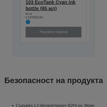
103 EcoTank Cyan ink
103 Ec
bottle (65 мл)
bottle
65 ml
65 ml
C13T00S24A
C13T00S1
Научете повече
Безопасност на продукта
Съдържа 1,2-бензизотиазол-3(2H)-oн. Може