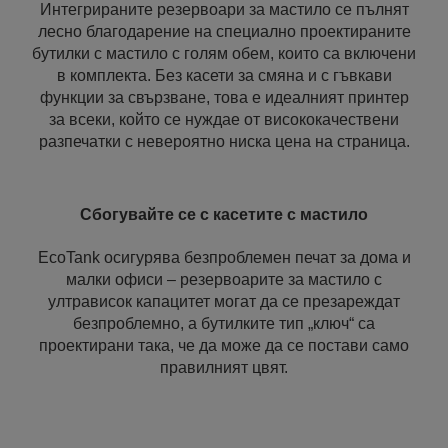
Интегрираните резервоари за мастило се пълнят
лесно благодарение на специално проектираните
бутилки с мастило с голям обем, които са включени
в комплекта. Без касети за смяна и с гъвкави
функции за свързване, това е идеалният принтер
за всеки, който се нуждае от висококачествени
разпечатки с невероятно ниска цена на страница.
Сбогувайте се с касетите с мастило
EcoTank осигурява безпроблемен печат за дома и
малки офиси – резервоарите за мастило с
ултрависок капацитет могат да се презареждат
безпроблемно, а бутилките тип „ключ“ са
проектирани така, че да може да се постави само
правилният цвят.