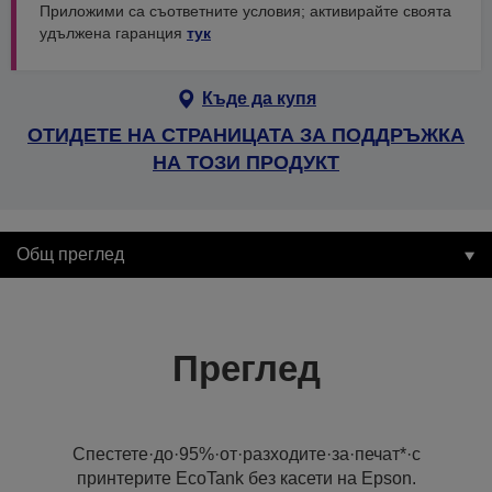
Приложими са съответните условия; активирайте своята
удължена гаранция
тук
Къде да купя
ОТИДЕТЕ НА СТРАНИЦАТА ЗА ПОДДРЪЖКА
НА ТОЗИ ПРОДУКТ
Общ преглед
Преглед
Спестете·до·95%·от·разходите·за·печат*·с
принтерите EcoTank без касети на Epson.