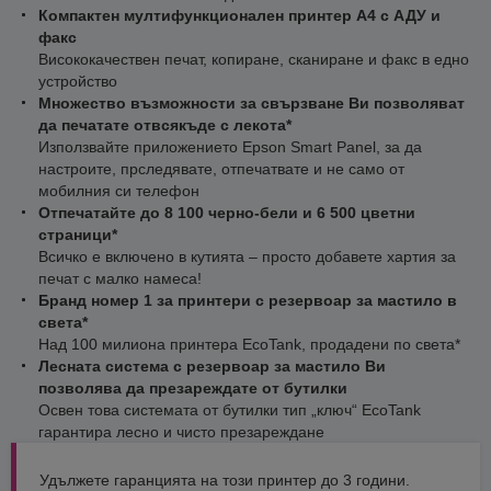
Компактен мултифункционален принтер А4 с АДУ и
факс
Висококачествен печат, копиране, сканиране и факс в едно
устройство
Множество възможности за свързване Ви позволяват
да печатате отвсякъде с лекота*
Използвайте приложението Epson Smart Panel, за да
настроите, прследявате, отпечатвате и не само от
мобилния си телефон
Отпечатайте до 8 100 черно-бели и 6 500 цветни
страници*
Всичко е включено в кутията – просто добавете хартия за
печат с малко намеса!
Бранд номер 1 за принтери с резервоар за мастило в
света*
Над 100 милиона принтера EcoTank, продадени по света*
Лесната система с резервоар за мастило Ви
позволява да презареждате от бутилки
Освен това системата от бутилки тип „ключ“ EcoTank
гарантира лесно и чисто презареждане
Удължете гаранцията на този принтер до 3 години.