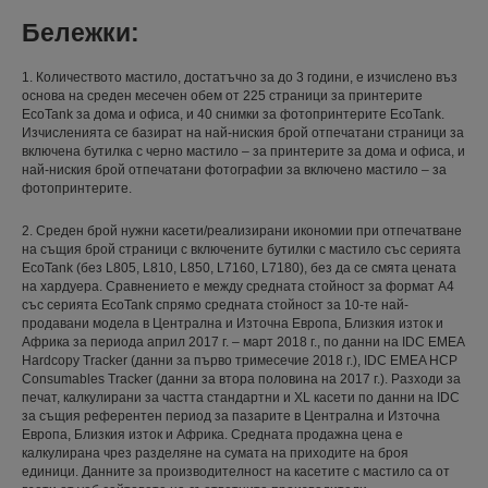
Бележки:
1. Количеството мастило, достатъчно за до 3 години, е изчислено въз
основа на среден месечен обем от 225 страници за принтерите
EcoTank за дома и офиса, и 40 снимки за фотопринтерите EcoTank.
Изчисленията се базират на най-ниския брой отпечатани страници за
включена бутилка с черно мастило – за принтерите за дома и офиса, и
най-ниския брой отпечатани фотографии за включено мастило – за
фотопринтерите.
2. Среден брой нужни касети/реализирани икономии при отпечатване
на същия брой страници с включените бутилки с мастило със серията
EcoTank (без L805, L810, L850, L7160, L7180), без да се смята цената
на хардуера. Сравнението е между средната стойност за формат A4
със серията EcoTank спрямо средната стойност за 10-те най-
продавани модела в Централна и Източна Европа, Близкия изток и
Африка за периода април 2017 г. – март 2018 г., по данни на IDC EMEA
Hardcopy Tracker (данни за първо тримесечие 2018 г.), IDC EMEA HCP
Consumables Tracker (данни за втора половина на 2017 г.). Разходи за
печат, калкулирани за частта стандартни и XL касети по данни на IDC
за същия референтен период за пазарите в Централна и Източна
Европа, Близкия изток и Африка. Средната продажна цена е
калкулирана чрез разделяне на сумата на приходите на броя
единици. Данните за производителност на касетите с мастило са от