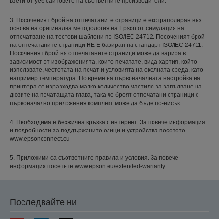
взети от уеб сайтовете на съответните производители.
3. Посоченият брой на отпечатаните страници е екстраполиран въз
основа на оригинална методология на Epson от симулация на
отпечатване на тестови шаблони по ISO/IEC 24712. Посоченият брой
на отпечатаните страници НЕ E базиран на стандарт ISO/IEC 24711.
Посоченият брой на отпечатаните страници може да варира в
зависимост от изображенията, които печатате, вида хартия, който
използвате, честотата на печат и условията на околната среда, като
например температура. По време на първоначалната настройка на
принтера се изразходва малко количество мастило за запълване на
дюзите на печатащата глава, така че броят отпечатани страници с
първоначално приложения комплект може да бъде по-нисък.
4. Необходима е безжична връзка с интернет. За повече информация
и подробности за поддържаните езици и устройства посетете
www.epsonconnect.eu
5. Приложими са съответните правила и условия. За повече
информация посетете www.epson.eu/extended-warranty
Последвайте ни