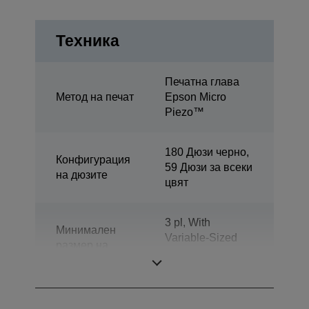
Техника
Печатна глава
Метод на печат
Epson Micro
Piezo™
180 Дюзи черно,
Конфигурация
59 Дюзи за всеки
на дюзите
цвят
3 pl, With
Минимален
Variable-Sized
размер на
Droplet
капките
Technology