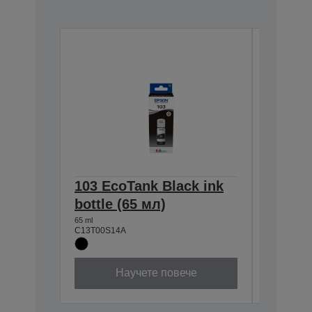
103 EcoTank Black ink
103 E
bottle (65 мл)
ink bot
65 ml
65 ml
C13T00S14A
C13T00S3
Научете повече