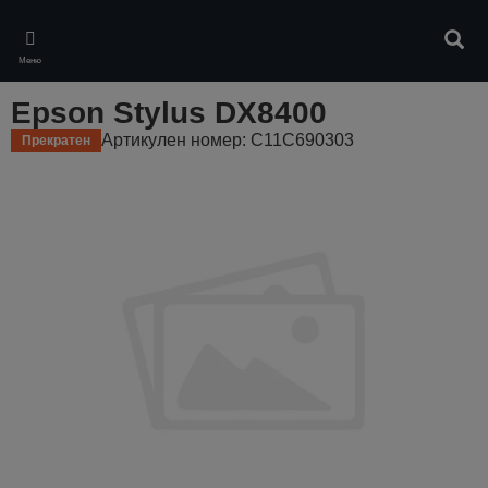
Skip
to
Търс
main
Меню
content
Epson Stylus DX8400
Артикулен номер: C11C690303
Прекратен