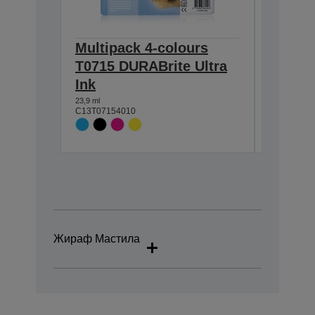
Multipack 4-colours
Single
T0715 DURABrite Ultra
DURABr
Ink
7,4 ml
C13T07114
23,9 ml
C13T07154010
Жираф Мастила