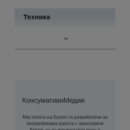
Техника
Резолючия на
5.760 x 1.440 DPI
печат
Консумативи
Медии
Мастилата на Epson са разработени за
безпроблемна работа с принтерите
Epson, за да предоставят ясен и