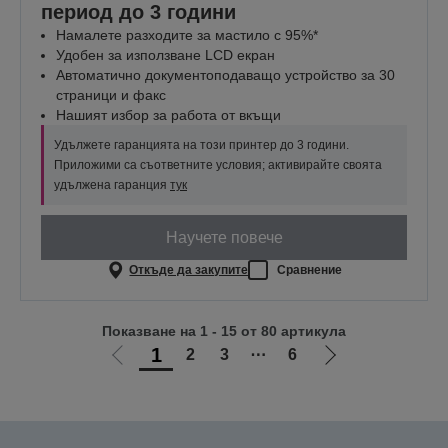
период до 3 години
Намалете разходите за мастило с 95%*
Удобен за използване LCD екран
Автоматично документоподаващо устройство за 30
страници и факс
Нашият избор за работа от вкъщи
Удължете гаранцията на този принтер до 3 години.
Приложими са съответните условия; активирайте своята
удължена гаранция
тук
Научете повече
Откъде да закупите
Сравнение
Показване на 1 - 15 от 80 артикула
1
2
3
⋯
6
Отиди
Отиди
на
на
предишната
следващата