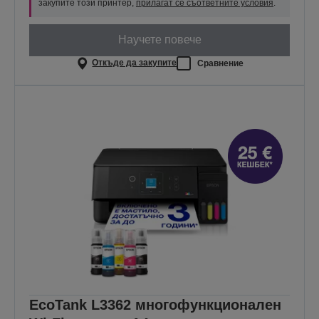
закупите този принтер,
прилагат се съответните условия
.
Научете повече
Откъде да закупите
Сравнение
EcoTank L3362 многофункционален