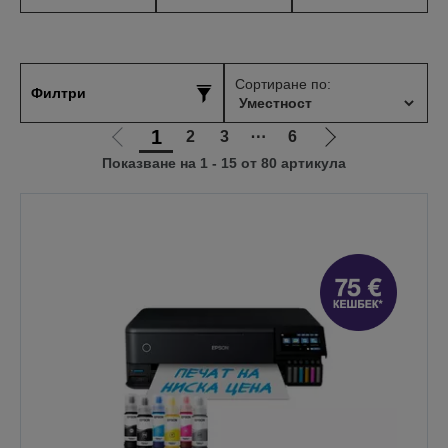
Сортиране по:
Филтри
1
2
3
⋯
6
Отиди
Отиди
Показване на 1 - 15 от 80 артикула
на
на
предишната
следващата