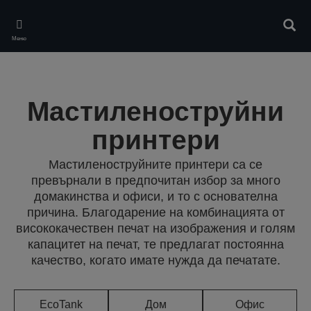
Skip
to
Търс
main
Меню
content
Мастиленоструйни
принтери
Мастиленоструйните принтери са се
превърнали в предпочитан избор за много
домакинства и офиси, и то с основателна
причина. Благодарение на комбинацията от
висококачествен печат на изображения и голям
капацитет на печат, те предлагат постоянна
качество, когато имате нужда да печатате.
EcoTank
Дом
Офис