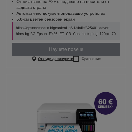
Отпечатване на A3+ с подаване на носители от
задната страна
Автоматично документоподаващо устройство
6,8-см цветен сензорен екран
https://epsonemear.a.bigcontent.io/v1/static/A25401-advert-
hires-bg-BG-Epson_FY26_ET_CB_Cashback-ping_120px_70
Научете повече
Откъде да закупите
Сравнение