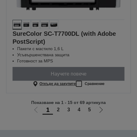
SureColor SC-T7700DL (with Adobe
PostScript)
Пакети с мастило 1,6 L
Усъвършенствана защита
Готовност за MPS
Научете повече
Откъде да закупите
Сравнение
Показване на 1 - 15 от 69 артикула
1
2
3
4
5
Отиди
Отиди
на
на
предишната
следващата