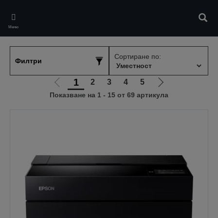
Skip
to
Търс
main
Меню
content
Сортиране по:
Филтри
1
2
3
4
5
Отиди
Отиди
Показване на 1 - 15 от 69 артикула
на
на
предишната
следващата