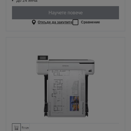
До 24 инча
Научете повече
Откъде да закупите
Сравнение