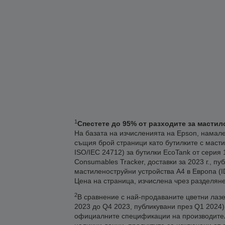
1
Спестете до 95% от разходите за мастил
На базата на изчисленията на Epson, намале
същия брой страници като бутилките с масти
ISO/IEC 24712) за бутилки EcoTank от серия 
Consumables Tracker, доставки за 2023 г., п
мастиленоструйни устройства А4 в Европа (IDC
Цена на страница, изчислена чрез разделяне
2
В сравнение с най-продаваните цветни лазер
2023 до Q4 2023, публикувани през Q1 2024
официалните спецификации на производителит