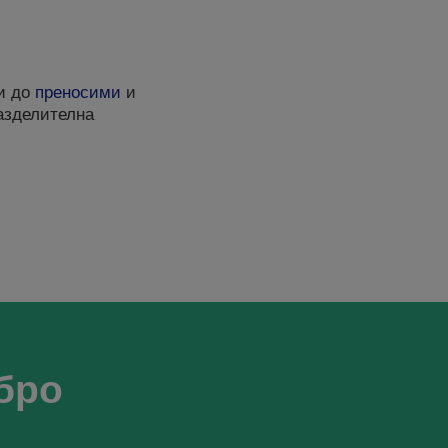
ри до
преносими
и
разделителна
бро