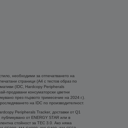
стило, необходими за отпечатването на
печатани страници (A4 с тестов образ по
мативи (IDC, Hardcopy Peripherals
е най-продавани консуматорски цветни
ликувано през първото тримесечие на 2024 г.).
проследяването на IDC по производителност.
dcopy Peripherals Tracker, доставки от Q1
), публикувано от ENERGY STAR или в
лентна стойност за TEC 3.0. Ако няма