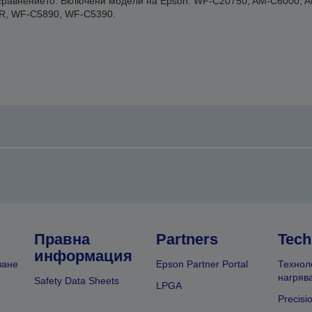
т сравнението. Включени модели на Epson: WF-C20750, AM-C6000, 
, WF-C5890, WF-C5390.
Правна
Partners
Tech
информация
ване
Epson Partner Portal
Технол
нагряв
Safety Data Sheets
LPGA
Precisi