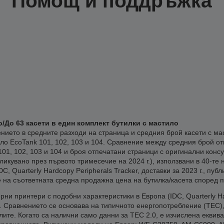
Помощ и поддръжка
о/До 63 касети в един комплект бутилки с мастило
нието в средните разходи на страница и средния брой касети с ма
ло EcoTank 101, 102, 103 и 104. Сравнение между средния брой от
101, 102, 103 и 104 и броя отпечатани страници с оригинални консу
убликувано през първото тримесечие на 2024 г.), използвани в 40-т
, Quarterly Hardcopy Peripherals Tracker, доставки за 2023 г., пуб
 на съответната средна продажна цена на бутилка/касета според 
ни принтери с подобни характеристики в Европа (IDC, Quarterly Har
). Сравнението се основава на типичното енергопотребление (TEC
е. Когато са налични само данни за TEC 2.0, е изчислена еквива