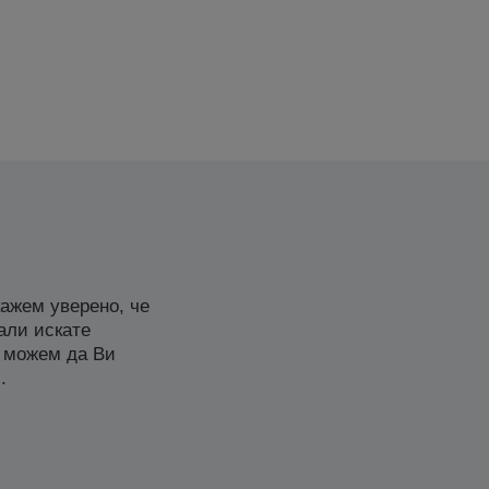
ажем уверено, че
али искате
 можем да Ви
.