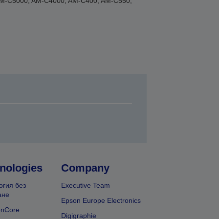
AM-C5000, AM-C4000, AM-C400, AM-C550,
nologies
Company
огия без
Executive Team
ане
Epson Europe Electronics
onCore
Digigraphie