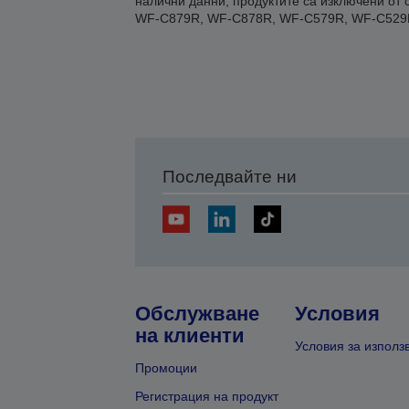
налични данни, продуктите са изключени о
WF-C879R, WF-C878R, WF-C579R, WF-C529R
Последвайте ни
Обслужване
Условия
на клиенти
Условия за използ
Промоции
Регистрация на продукт