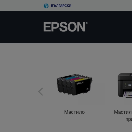
Skip
БЪЛГАРСКИ
to
main
content
Мастило
Мастил
пр