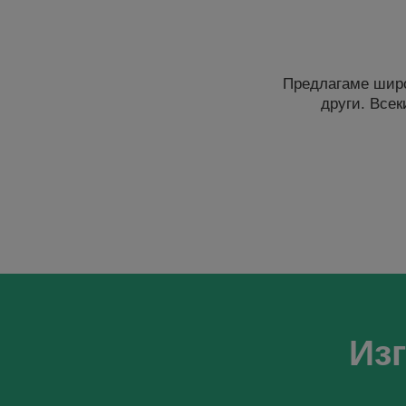
Предлагаме широ
други. Всек
Из