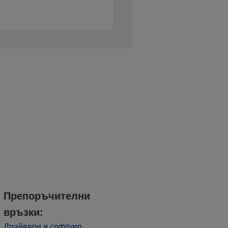
Препоръчителни
връзки:
Драйвери и софтуер