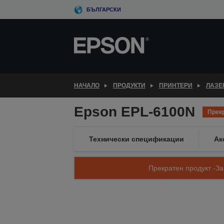
Skip
БЪЛГАРСКИ
to
main
content
НАЧАЛО
ПРОДУКТИ
ПРИНТЕРИ
ЛАЗЕ
Epson EPL-6100N
Прек
Технически спецификации
Ак
Прекратен продукт -За