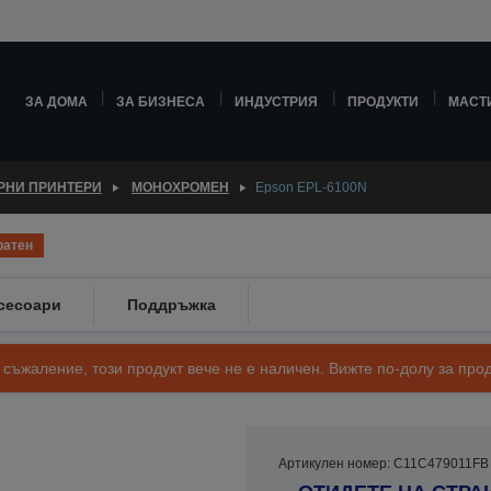
ЗА ДОМА
ЗА БИЗНЕСА
ИНДУСТРИЯ
ПРОДУКТИ
МАСТ
РНИ ПРИНТЕРИ
МОНОХРОМЕН
Epson EPL-6100N
ратен
сесоари
Поддръжка
 съжаление, този продукт вече не е наличен. Вижте по-долу за п
Артикулен номер: C11C479011FB