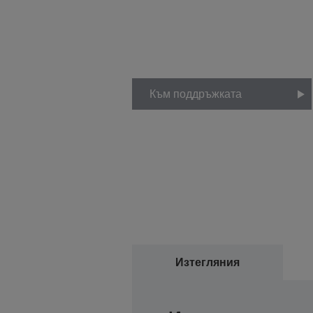
Към поддръжката
Изтегляния