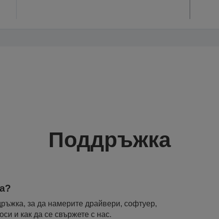
Поддръжка
а?
ръжка, за да намерите драйвери, софтуер,
си и как да се свържете с нас.