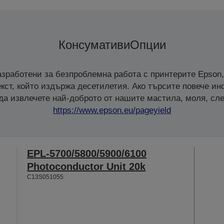
Консумативи
Опции
зработени за безпроблемна работа с принтерите Epson,
кст, който издържа десетилетия. Ако търсите повече и
 да извлечете най-доброто от нашите мастила, моля, сле
https://www.epson.eu/pageyield
EPL-5700/5800/5900/6100
Photoconductor Unit 20k
C13S051055