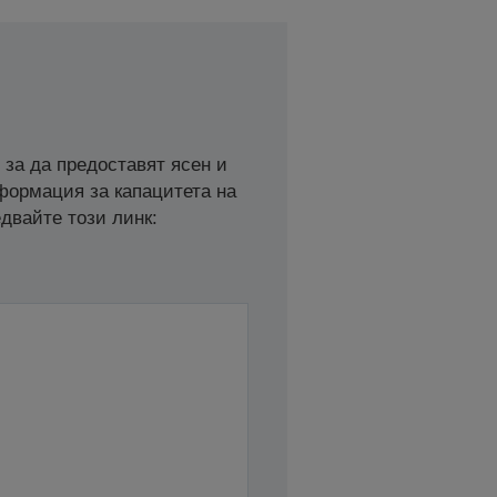
 за да предоставят ясен и
нформация за капацитета на
двайте този линк: