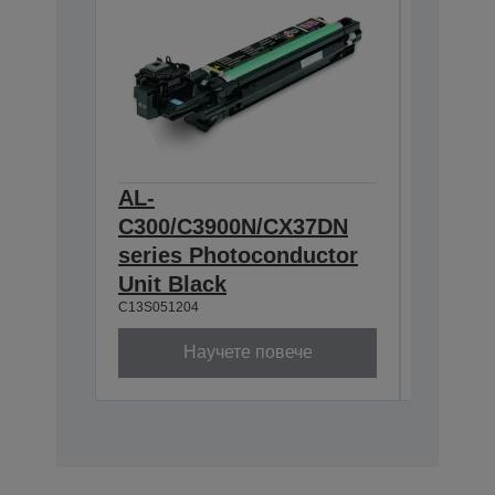
AL-
AL-
C300/C3900N/CX37DN
C300/
series Photoconductor
series
Unit Black
Unit C
C13S051204
C13S0512
Научете повече