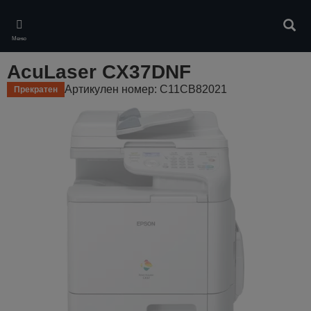
Skip
to
Търс
main
Меню
content
AcuLaser CX37DNF
Артикулен номер: C11CB82021
Прекратен