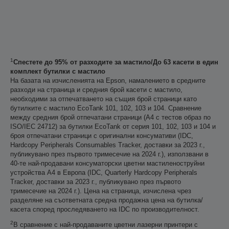
1
Спестете до 95% от разходите за мастило/До 63 касети в един
комплект бутилки с мастило
На базата на изчисленията на Epson, намалението в средните
разходи на страница и средния брой касети с мастило,
необходими за отпечатването на същия брой страници като
бутилките с мастило EcoTank 101, 102, 103 и 104. Сравнение
между средния брой отпечатани страници (A4 с тестов образ по
ISO/IEC 24712) за бутилки EcoTank от серия 101, 102, 103 и 104 и
броя отпечатани страници с оригинални консумативи (IDC,
Hardcopy Peripherals Consumables Tracker, доставки за 2023 г.,
публикувано през първото тримесечие на 2024 г.), използвани в
40-те най-продавани консуматорски цветни мастиленоструйни
устройства А4 в Европа (IDC, Quarterly Hardcopy Peripherals
Tracker, доставки за 2023 г., публикувано през първото
тримесечие на 2024 г.). Цена на страница, изчислена чрез
разделяне на съответната средна продажна цена на бутилка/
касета според проследяването на IDC по производителност.
2
В сравнение с най-продаваните цветни лазерни принтери с