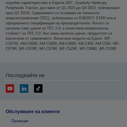
подобни характеристики в Европа (IDC, Quarterly Hardcopy
Peripherals Tracker, доставки от Q1 2023 до Q4 2023, публикувани
през Q1 2024). Сравнението се основава на типичното
енергопотребление (TEC), публикувано от ENERGY STAR или в
официалните спецификации на производителите. Когато са
налични само данни за TEC 2.0, е изчислена еквивалентна
стойност за TEC 3.0. Ако няма налични данни, продуктите са
изключени от сравнението. Включени модели на Epson: WF-
C20750, AM-C6000, AM-C5000, AM-C4000, AM-C400, AM-C550, WF-
C879R, WF-C878R, WF-C579R, WF-C529R, WF-C5890, WF-C5390.
Последвайте ни
Обслужване на клиенти
Промоции