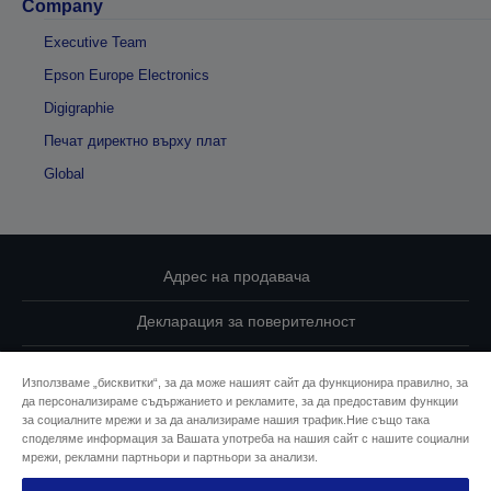
Company
Executive Team
Epson Europe Electronics
Digigraphie
Печат директно върху плат
Global
Адрес на продавача
Декларация за поверителност
EU Data Act Compliance
Използваме „бисквитки“, за да може нашият сайт да функционира правилно, за
да персонализираме съдържанието и рекламите, за да предоставим функции
Свържете се с нас за Вашите данни
за социалните мрежи и за да анализираме нашия трафик.Ние също така
споделяме информация за Вашата употреба на нашия сайт с нашите социални
Информация за бисквитките
мрежи, рекламни партньори и партньори за анализи.