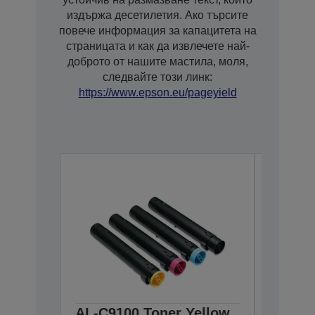
издържа десетилетия. Ако търсите
повече информация за капацитета на
страницата и как да извлечете най-
доброто от нашите мастила, моля,
следвайте този линк:
https://www.epson.eu/pageyield
AL-C9100 Toner Yellow
AL-C91