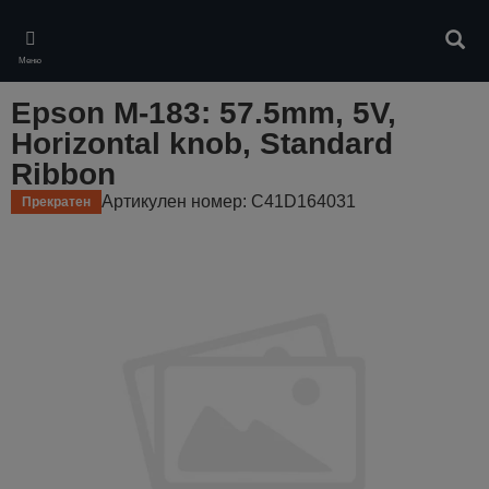
Skip
to
Търс
main
Меню
content
Epson M-183: 57.5mm, 5V,
Horizontal knob, Standard
Ribbon
Артикулен номер: C41D164031
Прекратен