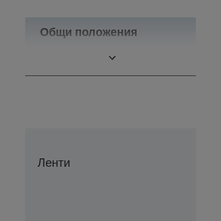
Общи положения
Тегло
0,1 кг
Ленти