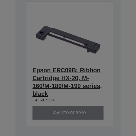
Epson ERC09B: Ribbon
Epson
Cartridge HX-20, M-
Cartri
160/M-180/M-190 series,
series,
C43S0153
black
C43S015354
Научете повече