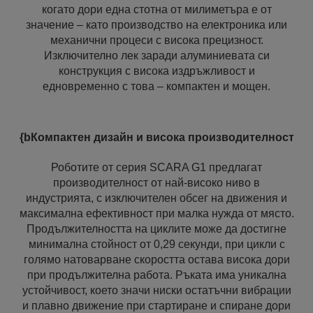
когато дори една стотна от милиметъра е от
значение – като производство на електроника или
механични процеси с висока прецизност.
Изключително лек заради алуминиевата си
конструкция с висока издръжливост и
едновременно с това – компактен и мощен.
{bКомпактен дизайн и висока производителност
Роботите от серия SCARA G1 предлагат
производителност от най-високо ниво в
индустрията, с изключителен обсег на движения и
максимална ефективност при малка нужда от място.
Продължителността на циклите може да достигне
минимална стойност от 0,29 секунди, при цикли с
голямо натоварване скоростта остава висока дори
при продължителна работа. Ръката има уникална
устойчивост, което значи ниски остатъчни вибрации
и плавно движение при стартиране и спиране дори