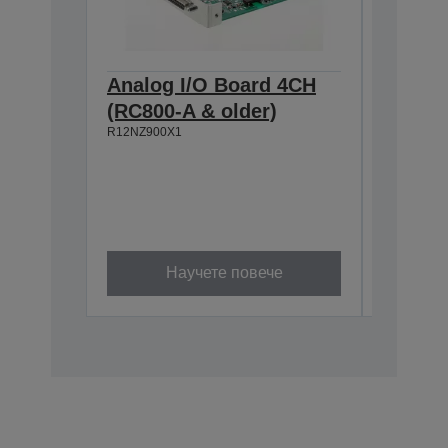
Analog I/O Board 4CH
Прогр
(RC800-A & older)
TP4
R12NZ900X1
Устройс
управл
Ергоно
Изграде
контро
R12NZ901
Научете повече