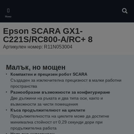
Skip
to
Търс
main
Меню
content
Epson SCARA GX1-
C221S/RC800-A/RC+ 8
Артикулен номер: R11N053004
Малък, но мощен
Компактен и прецизен робот SCARA
Създаден за изключителна прецизност в малки работни
пространства
Разнообразни възможности за конфигуриране
Две дължини на ръката и два типа оси, както и
възможности за чисти помещения
Къса продължителност на циклите
Продължителността на циклите може да достигне
минимална стойност от 0,29 секунди дори при
продължителна работа