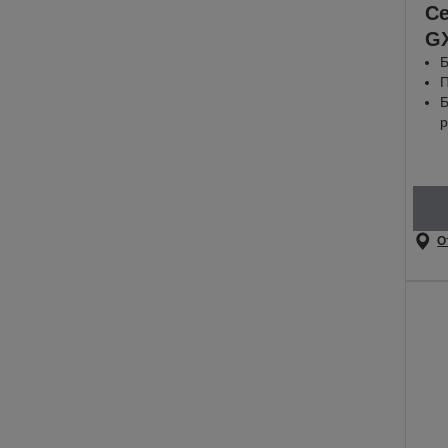
С
G
Б
П
Б
р
О