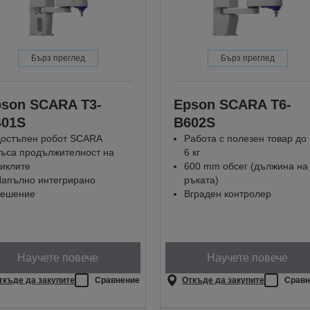
Бърз преглед
Бърз преглед
son SCARA T3-
Epson SCARA T6-
401S
B602S
остъпен робот SCARA
Работа с полезен товар до
ъса продължителност на
6 кг
иклите
600 mm обсег (дължина на
апълно интегрирано
ръката)
решение
Вграден контролер
Научете повече
Научете повече
ткъде да закупите
Сравнение
Откъде да закупите
Сравн