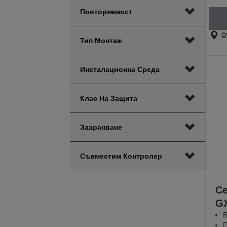
Повторяемост
О
Тип Монтаж
Инсталационна Среда
Клас На Защита
Захранване
Съвместим Контролер
С
G
Б
П