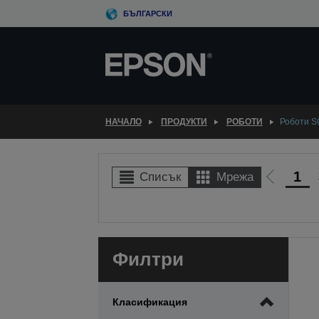
Skip
БЪЛГАРСКИ
to
main
content
НАЧАЛО
ПРОДУКТИ
РОБОТИ
Роботи 
1
Списък
Мрежа
Отиди
на
предиш
Филтри
Класификация