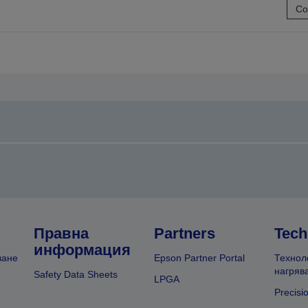
Со
на
на
предишната
следващата
Правна
Partners
Tech
информация
ване
Epson Partner Portal
Технол
нагряв
Safety Data Sheets
LPGA
Precisi