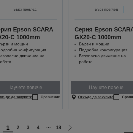
Бърз преглед
Бърз преглед
ерия Epson SCARA
Серия Epson SCAR
X20-C 1000mm
GX20-C 1000mm
ързи и мощни
Бързи и мощни
одробна конфигурация
Подробна конфигурация
езопасно движение на
Безопасно движение на
обота
робота
Научете повече
Научете повече
ткъде да закупите
Сравнение
Откъде да закупите
Сравн
1
2
3
4
⋯
18
Отиди
Отиди