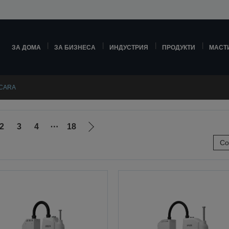
ЗА ДОМА
ЗА БИЗНЕСА
ИНДУСТРИЯ
ПРОДУКТИ
МАСТ
SCARA
2
3
4
⋯
18
Отиди
Со
на
ната
следващата