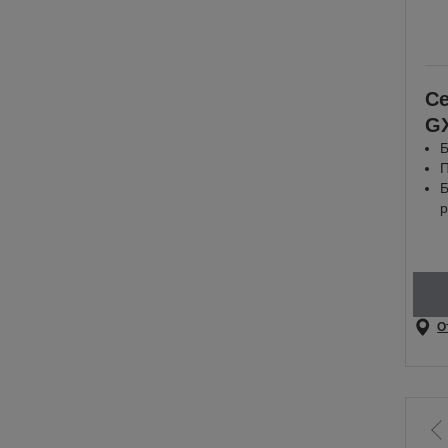
С
G
Б
П
Б
р
О