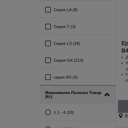
Серия LA (8)
Серия T (3)
Ep
Серия LS (28)
B
Д
Серия GX (213)
К
ц
Н
серия RS (4)
Максимален Полезен Товар
(кг)
1.1 - 4 (10)
О