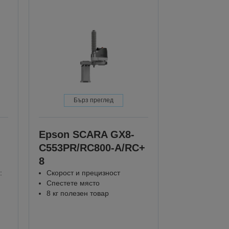
Бърз преглед
Epson SCARA GX8-
C553PR/RC800-A/RC+
8
:
Скорост и прецизност
Спестете място
8 кг полезен товар