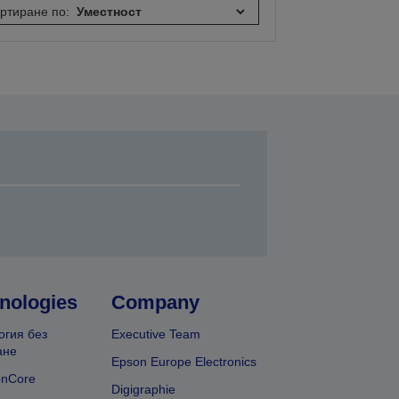
ртиране по:
nologies
Company
огия без
Executive Team
ане
Epson Europe Electronics
onCore
Digigraphie