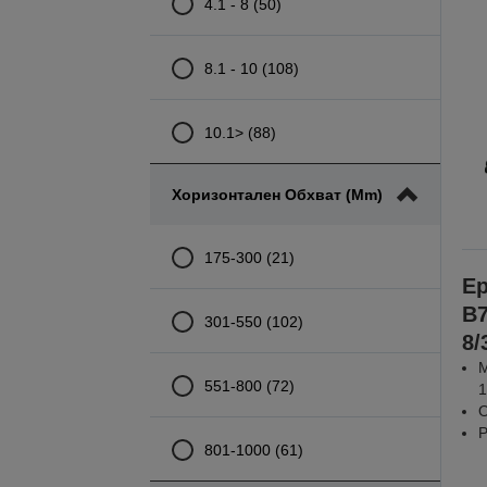
4.1 - 8 (50)
8.1 - 10 (108)
10.1> (88)
Хоризонтален Обхват (mm)
175-300 (21)
Ep
B7
301-550 (102)
8/
М
551-800 (72)
1
О
Р
801-1000 (61)