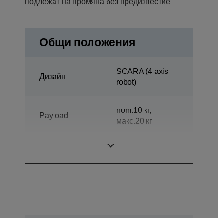
подлежат на промяна без предизвестие
Общи положения
SCARA (4 axis
Дизайн
robot)
nom.10 кг,
Payload
макс.20 кг
Reach horizontal
1000 мм