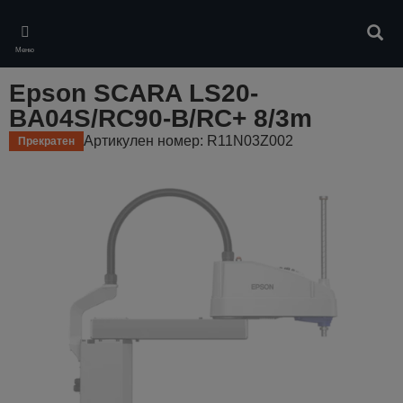
Skip
to
Търс
main
Меню
content
Epson SCARA LS20-
BA04S/RC90-B/RC+ 8/3m
Артикулен номер: R11N03Z002
Прекратен