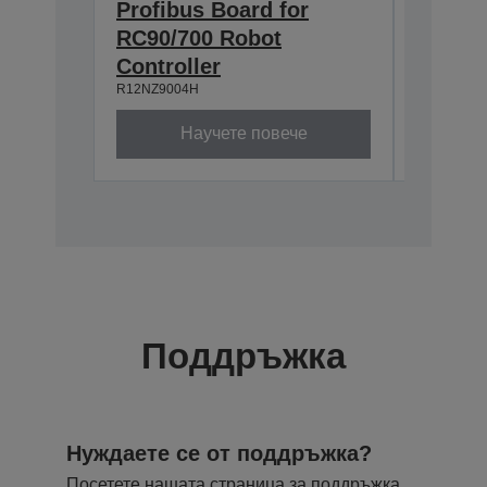
Profibus Board for
Epson
RC90/700 Robot
TP2 (
R12NZ900
Controller
R12NZ9004H
Научете повече
Поддръжка
Нуждаете се от поддръжка?
Посетете нашата страница за поддръжка,