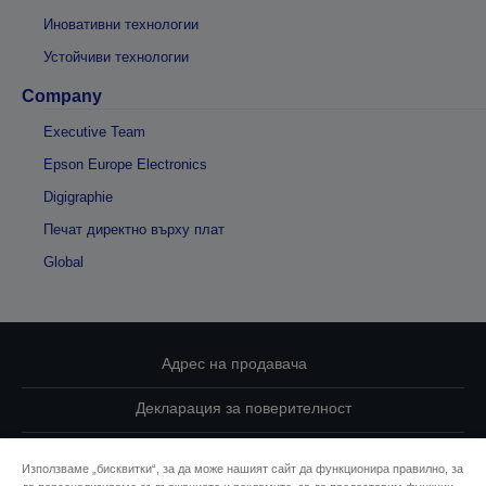
Иновативни технологии
Устойчиви технологии
Company
Executive Team
Epson Europe Electronics
Digigraphie
Печат директно върху плат
Global
Адрес на продавача
Декларация за поверителност
EU Data Act Compliance
Използваме „бисквитки“, за да може нашият сайт да функционира правилно, за