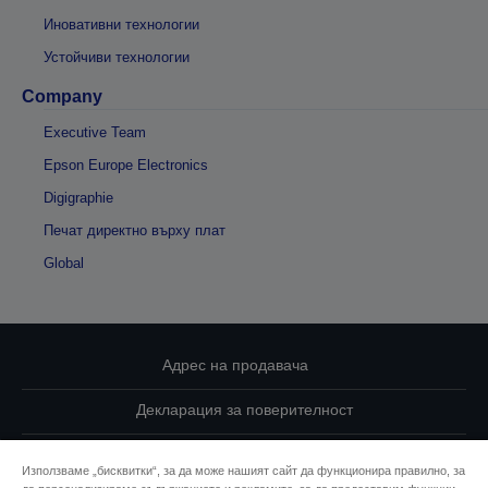
Иновативни технологии
Устойчиви технологии
Company
Executive Team
Epson Europe Electronics
Digigraphie
Печат директно върху плат
Global
Адрес на продавача
Декларация за поверителност
EU Data Act Compliance
Използваме „бисквитки“, за да може нашият сайт да функционира правилно, за