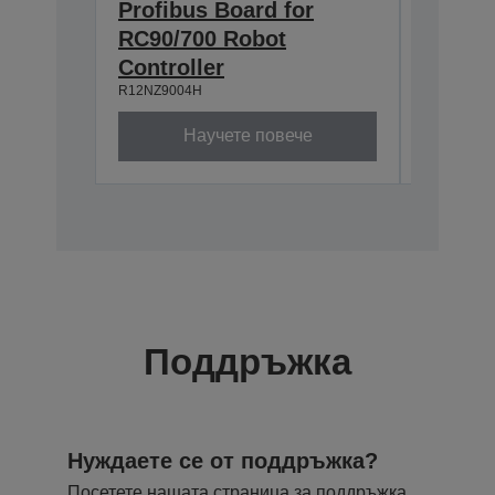
Profibus Board for
Epson
RC90/700 Robot
TP2 (
R12NZ900
Controller
R12NZ9004H
Научете повече
Поддръжка
Нуждаете се от поддръжка?
Посетете нашата страница за поддръжка,