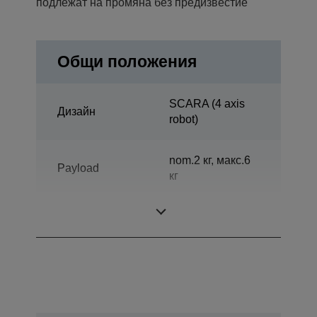
подлежат на промяна без предизвестие
Общи положения
SCARA (4 axis
Дизайн
robot)
nom.2 кг, макс.6
Payload
кг
Reach horizontal
600 мм