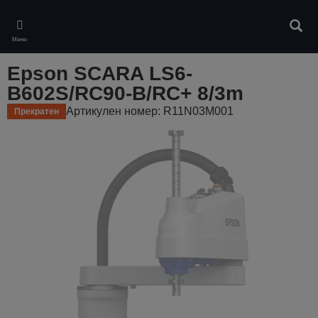
Skip
to
Търс
main
Меню
content
Epson SCARA LS6-
B602S/RC90-B/RC+ 8/3m
Артикулен номер: R11N03M001
Прекратен