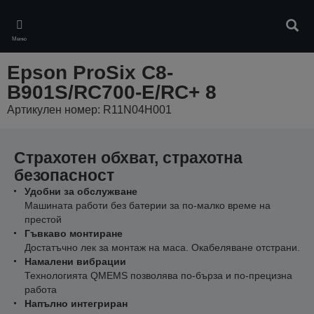
Skip
to
Търс
main
Меню
content
Epson ProSix C8-
B901S/RC700-E/RC+ 8
Артикулен номер: R11N04H001
Страхотен обхват, страхотна
безопасност
Удобни за обслужване
Машината работи без батерии за по-малко време на
престой
Гъвкаво монтиране
Достатъчно лек за монтаж на маса. Окабеляване отстрани.
Намалени вибрации
Технологията QMEMS позволява по-бърза и по-прецизна
работа
Напълно интегриран