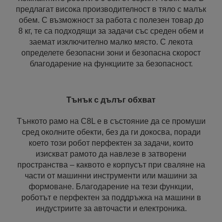
предлагат висока производителност в тяло с малък
обем. С възможност за работа с полезен товар до
8 кг, те са подходящи за задачи със среден обем и
заемат изключително малко място. С лекота
определете безопасни зони и безопасна скорост
благодарение на функциите за безопасност.
Тънък с дълъг обхват
Тънкото рамо на C8L е в състояние да се промуши
сред околните обекти, без да ги докосва, поради
което този робот перфектен за задачи, които
изискват рамото да навлезе в затворени
пространства – каквото е корпусът при сваляне на
части от машинни инструменти или машини за
формоване. Благодарение на тези функции,
роботът е перфектен за поддръжка на машини в
индустриите за авточасти и електроника.