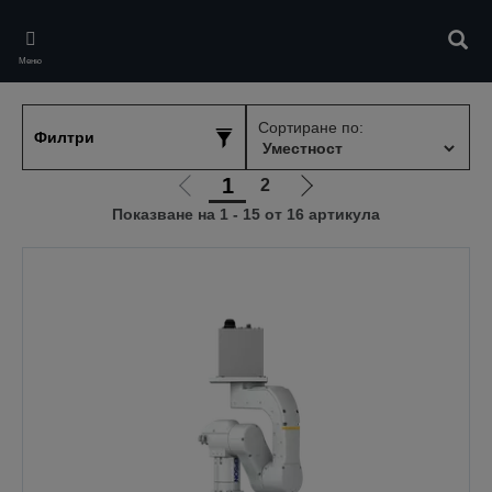
Skip
to
Търс
main
Меню
content
Сортиране по:
Филтри
1
2
Отиди
Отиди
Показване на 1 - 15 от 16 артикула
на
на
предишната
следващата