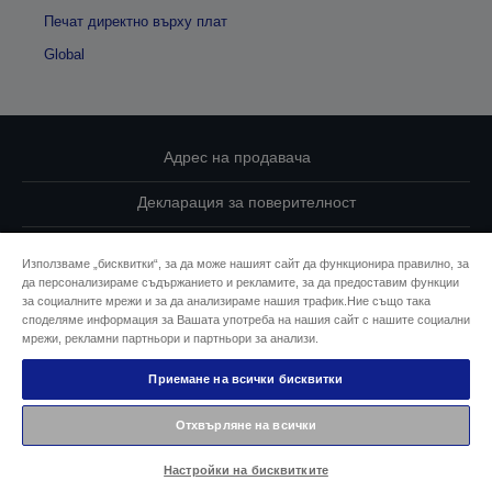
Печат директно върху плат
Global
Адрес на продавача
Декларация за поверителност
EU Data Act Compliance
Използваме „бисквитки“, за да може нашият сайт да функционира правилно, за
да персонализираме съдържанието и рекламите, за да предоставим функции
Свържете се с нас за Вашите данни
за социалните мрежи и за да анализираме нашия трафик.Ние също така
споделяме информация за Вашата употреба на нашия сайт с нашите социални
Информация за бисквитките
мрежи, рекламни партньори и партньори за анализи.
Приемане на всички бисквитки
Ангажимент за достъпност на Epson
Отхвърляне на всички
© 2026 Seiko Epson
Настройки на бисквитките