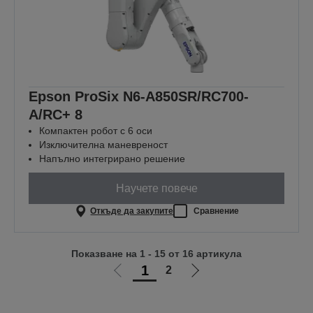
Epson ProSix N6-A850SR/RC700-
A/RC+ 8
Компактен робот с 6 оси
Изключителна маневреност
Напълно интегрирано решение
Научете повече
Откъде да закупите
Сравнение
Показване на 1 - 15 от 16 артикула
1
2
Отиди
Отиди
на
на
предишната
следващата