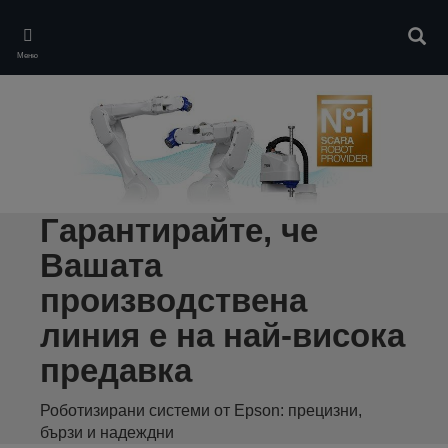
Skip
to
Търс
main
Меню
content
Гарантирайте, че
Вашата
производствена
линия е на най-висока
предавка
Роботизирани системи от Epson: прецизни,
бързи и надеждни