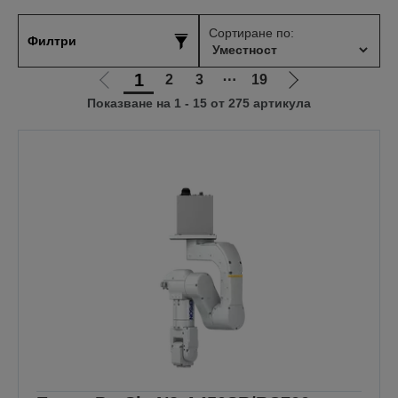
Сортиране по:
Филтри
1
2
3
⋯
19
Отиди
Отиди
Показване на 1 - 15 от 275 артикула
на
на
предишната
следващата