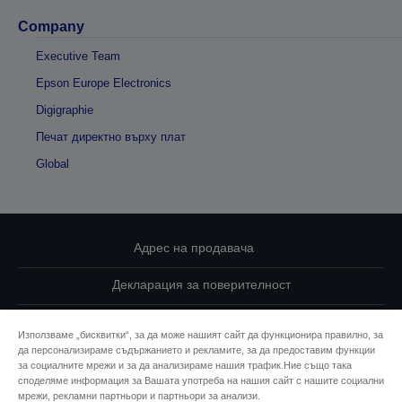
Company
Executive Team
Epson Europe Electronics
Digigraphie
Печат директно върху плат
Global
Адрес на продавача
Декларация за поверителност
EU Data Act Compliance
Използваме „бисквитки“, за да може нашият сайт да функционира правилно, за
да персонализираме съдържанието и рекламите, за да предоставим функции
Свържете се с нас за Вашите данни
за социалните мрежи и за да анализираме нашия трафик.Ние също така
споделяме информация за Вашата употреба на нашия сайт с нашите социални
Информация за бисквитките
мрежи, рекламни партньори и партньори за анализи.