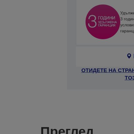
Удълже
3 годи
услови
гаран
ОТИДЕТЕ НА СТРА
ТО
Преглед