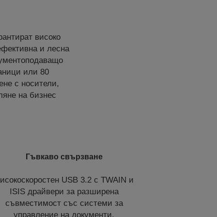
рантират високо
оефективна и лесна
окументоподаващо
аници или 80
ене с носители,
ляне на бизнес
Гъвкаво свързване
исокоскоростен USB 3.2 с TWAIN и
ISIS драйвери за разширена
съвместимост със системи за
управление на документи.