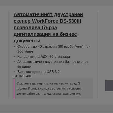
Автоматичният двустранен
скенер WorkForce DS-530III
позволява бърза
дигитализация на бизнес
документи
Скорост: до 40 стр./мин (80 изобр./мин) при
300 т/инч
Капацитет на АДУ: 60 страници
A4 автоматичен двустранен бизнес скенер
за листи
Високоскоростен USB 3.2
B11B286401
Удължете гаранцията на този принтер до 3
години. Приложими са съответните условия;
активирайте своята удължена гаранция
тук
.