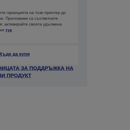
те гаранцията на този принтер до
ни. Приложими са съответните
я; активирайте своята удължена
ция
тук
.
Къде да купя
НИЦАТА ЗА ПОДДРЪЖКА НА
ЗИ ПРОДУКТ