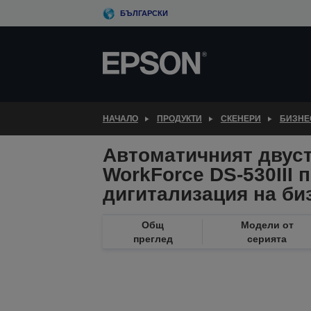
Skip
БЪЛГАРСКИ
to
main
content
НАЧАЛО
ПРОДУКТИ
СКЕНЕРИ
БИЗНЕ
Автоматичният двус
WorkForce DS-530III 
дигитализация на би
Общ
Модели от
преглед
серията