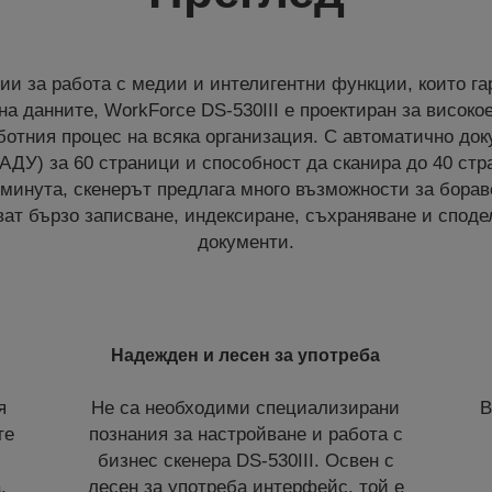
и за работа с медии и интелигентни функции, които га
на данните, WorkForce DS-530III е проектиран за висок
ботния процес на всяка организация. С автоматично д
(АДУ) за 60 страници и способност да сканира до 40 стр
минута, скенерът предлага много възможности за борав
ват бързо записване, индексиране, съхраняване и споде
документи.
Надежден и лесен за употреба
я
Не са необходими специализирани
В
те
познания за настройване и работа с
бизнес скенера DS-530III. Освен с
.
лесен за употреба интерфейс, той е