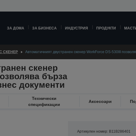
ЗА ДОМА
ЗА БИЗНЕСА
ИНДУСТРИЯ
ПРОДУКТИ
МАСТ
С СКЕНЕР
Автоматичният двустранен скенер WorkForce DS-530III позвол
транен скенер
позволява бърза
знес документи
Технически
Аксесоари
По
спецификации
Артикулен номер: B11B286401