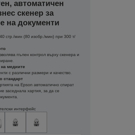
ен, автоматичен
нес скенер за
е на документи
0 стр./мин (80 изобр./мин) при 300 т/
ото
зволява пълен контрол върху скенера и
ниране.
 на медиите
нти с различни размери и качество.
о стандарт
артията на Epson автоматично спират
ие заседнала хартия, за да се
окумента.
телски интерфейс