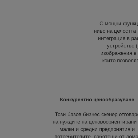
С мощни функци
ниво на целостта 
интеграция в ра
устройство 
изображения в 
които позволя
Конкурентно ценообразуване
Този базов бизнес скенер отговар
на нуждите на ценовоориентирани
малки и средни предприятия и
потребителите, работещи от дома