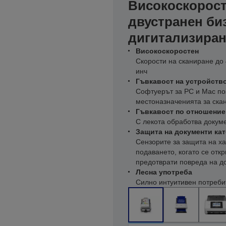
Високоскорост
двустранен биз
дигитализиран
Високоскоростен
Скорости на сканиране до 4
инч
Гъвкавост на устройств
Софтуерът за PC и Mac по
местоназначенията за ска
Гъвкавост по отношение
С лекота обработва докуме
Защита на документи кат
Сензорите за защита на х
подаването, когато се откр
предотврати повреда на д
Лесна употреба
Силно интуитивен потреби