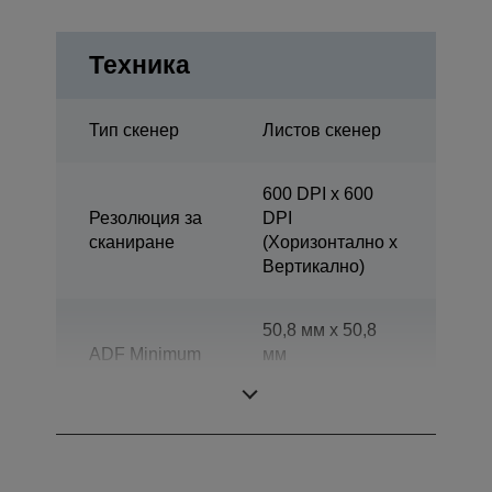
Техника
Тип скенер
Листов скенер
600 DPI x 600
Резолюция за
DPI
сканиране
(Хоризонтално x
Вертикално)
50,8 мм x 50,8
ADF Minimum
мм
Document Size
(Хоризонтално x
Вертикално)