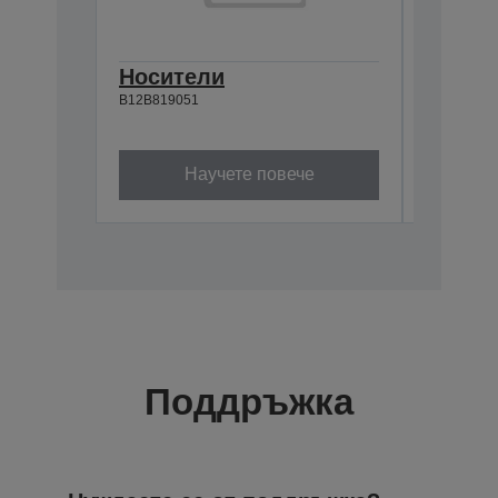
Носители
Networ
B12B819051
B12B80845
Научете повече
Поддръжка