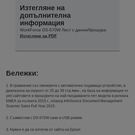
Изтегляне на
допълнителна
информация
WorkForce DS-570W Лист с данни/брошура
Изтегляне на PDF
Бележки:
1. В сравнение със скенерите с автоматично подаващо устройство, в
диапазона на скорост от 25 до 39 стр./мин., на база на информация от
уеб сайтовете и брошурите на най-продаваните пет модела в региона
ЕМЕА за пълната 2015 г., според InfoSource Document Management
Scanner Sales Full Year 2015.
2. Съвместим с DS-570W само в USB режим.
3. Нужно е да се изтегли от сайта на Epson