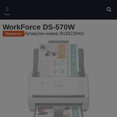
Skip
to
Търс
main
Меню
content
WorkForce DS-570W
Артикулен номер: B11B228401
Прекратен