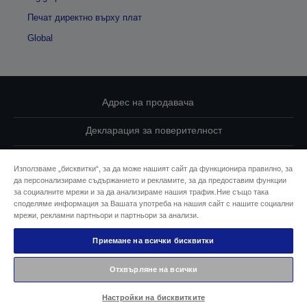
Печат директно върху плат
Global
Адрес на продавача
Декларация за поверителност
EU Data Act Compliance
Използваме „бисквитки“, за да може нашият сайт да функционира правилно, за
да персонализираме съдържанието и рекламите, за да предоставим функции
Свържете се с нас за Вашите данни
за социалните мрежи и за да анализираме нашия трафик.Ние също така
споделяме информация за Вашата употреба на нашия сайт с нашите социални
Информация за бисквитките
мрежи, рекламни партньори и партньори за анализи.
Приемане на всички бисквитки
Ангажимент за достъпност на Epson
Отхвърляне на всички
© 2026 Seiko Epson
Настройки на бисквитките