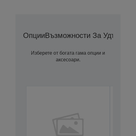
Опции
Възможности За Удължена
Изберете от богата гама опции и
аксесоари.