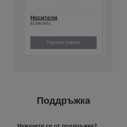
Носители
Компл
B12B819051
почис
B12B81929
Научете повече
Поддръжка
Нуждаете се от поддръжка?