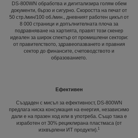
DS-800WN обработва и дигитализира голям обем
документи, бързо и сигурно. Скоростта на печат от
50 стр./мин/100 об./мин., дневният работен цикъл от
8 000 страници и допълнителната плоча за
подравняване на хартията, правят този скенер
идеален за широк спектър от промишлени сектори:
от правителството, здравеопазването и правния
сектор до финансите, счетоводството и
образованието.
Ефективен
Създаден с мисъл за ефективност, DS-800WN
предлага ниска консумация на енергия, независимо
дали е на празен ход или в употреба. Също така е
изработен от 30% рециклирана пластмаса (от
1
изхвърлени ИТ продукти).