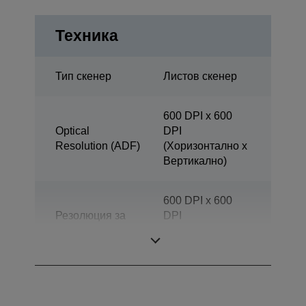
Техника
Тип скенер
Листов скенер
600 DPI x 600
Optical
DPI
Resolution (ADF)
(Хоризонтално x
Вертикално)
600 DPI x 600
Резолюция за
DPI
сканиране
(Хоризонтално x
Вертикално)