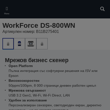
Skip
to
Търс
main
Меню
content
WorkForce DS-800WN
Артикулен номер: B11B275401
Мрежов бизнес скенер
Open Platform
Пълна интеграция със софтуерни решения на ISV или
Epson
Високоскоростен
50ppm/100ipm, 8 000 страници дневен работен цикъл
Мрежова свързаност
USB 3.2 Gen1, Wi-Fi, Wi-Fi Direct, LAN
Удобен за използване
Персонализиран сензорен, светодиоден екран, директно