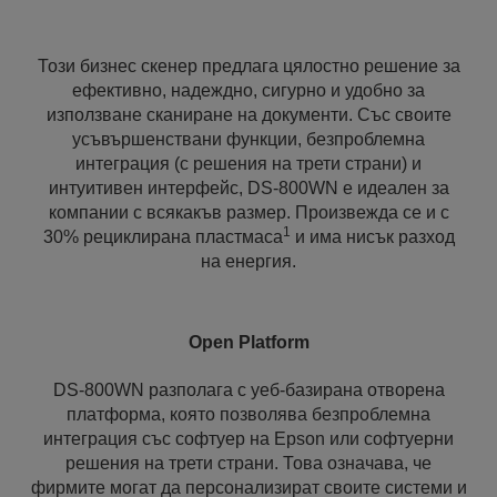
Този бизнес скенер предлага цялостно решение за
ефективно, надеждно, сигурно и удобно за
използване сканиране на документи. Със своите
усъвършенствани функции, безпроблемна
интеграция (с решения на трети страни) и
интуитивен интерфейс, DS-800WN е идеален за
компании с всякакъв размер. Произвежда се и с
1
30% рециклирана пластмаса
и има нисък разход
на енергия.
Open Platform
DS-800WN разполага с уеб-базирана отворена
платформа, която позволява безпроблемна
интеграция със софтуер на Epson или софтуерни
решения на трети страни. Това означава, че
фирмите могат да персонализират своите системи и