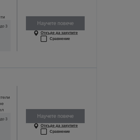
нти
Научете повече
до 3
Откъде да закупите
Сравнение
ители
не
ел
Научете повече
до 3
Откъде да закупите
Сравнение