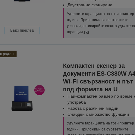
Двустранно сканиране
Удължете гаранцията на този принтер 
години. Приложими са съответните
условия; активирайте своята удължена
Бърз преглед
гаранция
тук
.
аграден
Компактен скенер за
документи ES-C380W A4
Wi-Fi свързаност и път
под формата на U
Най-компактен размер по време 
употреба
Работа с различни медии
Снабден с множество функции
Удължете гаранцията на този принтер 
години. Приложими са съответните