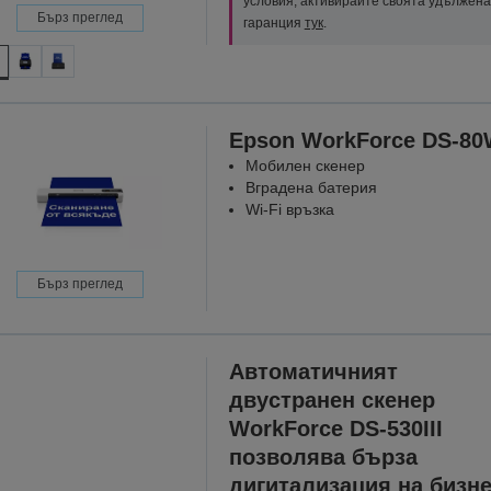
условия; активирайте своята удължена
Бърз преглед
гаранция
тук
.
Epson WorkForce DS-8
Мобилен скенер
Вградена батерия
Wi-Fi връзка
Бърз преглед
Автоматичният
двустранен скенер
WorkForce DS-530III
позволява бърза
дигитализация на бизн