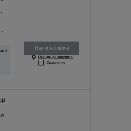
./
ес
Научете повече
до 3
Откъде да закупите
Сравнение
ер
ни