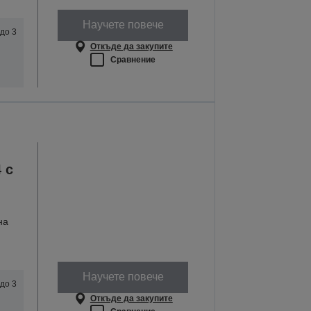
Научете повече
до 3
Откъде да закупите
Сравнение
 с
на
Научете повече
до 3
Откъде да закупите