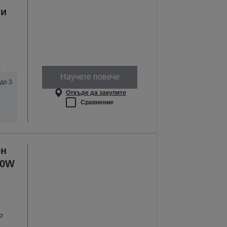
ни
т
Научете повече
до 3
Откъде да закупите
Сравнение
ен
80W
р