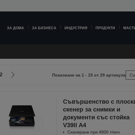
ЗА ДОМА
ЗА БИЗНЕСА
ИНДУСТРИЯ
ПРОДУКТИ
МАСТ
2
Показване на 1 - 15 от 29 артикула
Со
Отиди
на
ната
следващата
Съвършенство с плоск
скенер за снимки и
документи със стойка
V39II A4
Сканиране при 4800 т/инч