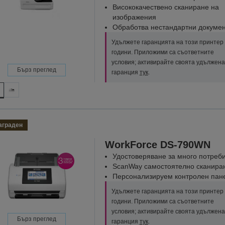
Висококачествено сканиране на
изображения
Обработва нестандартни докуме
Удължете гаранцията на този принтер 
години. Приложими са съответните
условия; активирайте своята удължена
Бърз преглед
гаранция
тук
.
аграден
WorkForce DS-790WN
Удостоверяване за много потреб
ScanWay самостоятелно сканира
Персонализируем контролен пан
Удължете гаранцията на този принтер 
години. Приложими са съответните
условия; активирайте своята удължена
Бърз преглед
гаранция
тук
.