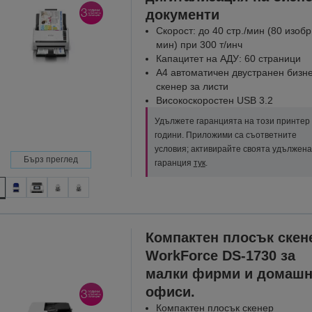
документи
Скорост: до 40 стр./мин (80 изобр
мин) при 300 т/инч
Капацитет на АДУ: 60 страници
A4 автоматичен двустранен бизн
скенер за листи
Високоскоростен USB 3.2
Удължете гаранцията на този принтер 
години. Приложими са съответните
условия; активирайте своята удължена
Бърз преглед
гаранция
тук
.
Компактен плосък скен
WorkForce DS-1730 за
малки фирми и домаш
офиси.
Компактен плосък скенер