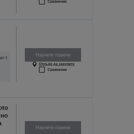
Сравнение
Научете повече
до 3
Откъде да закупите
Сравнение
oto
чно
а
Научете повече