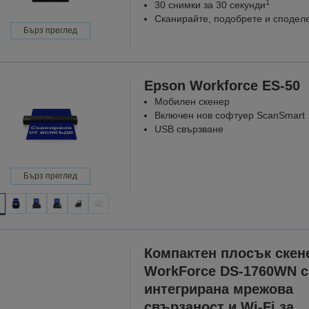
1
30 снимки за 30 секунди
Сканирайте, подобрете и сподел
Бърз преглед
Epson Workforce ES-50
Мобилен скенер
Включен нов софтуер ScanSmart
USB свързване
Бърз преглед
Компактен плосък скен
WorkForce DS-1760WN с
интегрирана мрежова
свързаност и Wi-Fi за