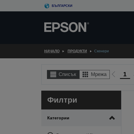
Skip
БЪЛГАРСКИ
to
main
content
НАЧАЛО
ПРОДУКТИ
Скенери
1
Списък
Мрежа
Отиди
на
предиш
Филтри
Категории