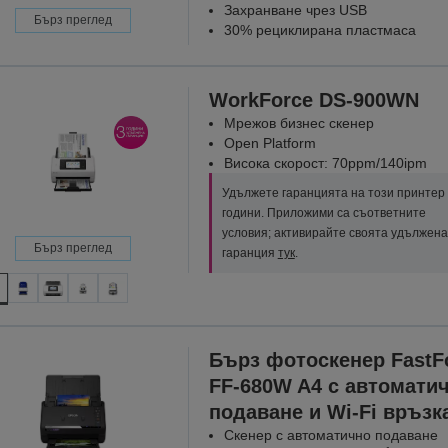
Захранване чрез USB
Бърз преглед
30% рециклирана пластмаса
WorkForce DS-900WN
Мрежов бизнес скенер
Open Platform
Висока скорост: 70ppm/140ipm
Удължете гаранцията на този принтер 
години. Приложими са съответните
условия; активирайте своята удължена
Бърз преглед
гаранция
тук
.
Бърз фотоскенер FastF
FF-680W A4 с автомати
подаване и Wi-Fi връзк
Скенер с автоматично подаване