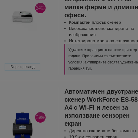
малки фирми и домаш
офиси.
Компактен плосък скенер
Висококачествено сканиране на
изображения
Интегрирана мрежова свързанос
Удължете гаранцията на този принтер 
години. Приложими са съответните
условия; активирайте своята удължена
Бърз преглед
гаранция
тук
.
Автоматичен двустран
скенер WorkForce ES-5
A4 с Wi-Fi и лесен за
използване сензорен
екран
Директно сканиране без компютъ
10,9-см сензорен екран