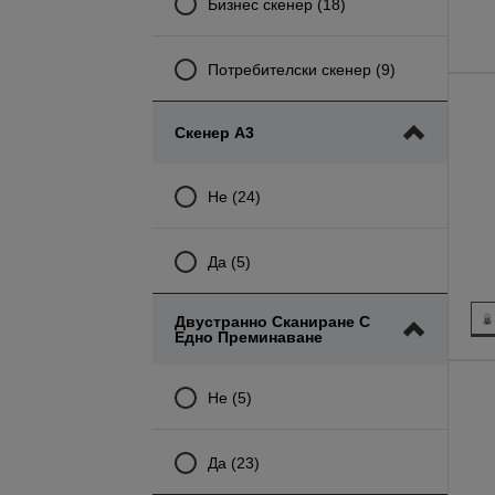
Бизнес скенер (18)
Потребителски скенер (9)
Скенер А3
Не (24)
Да (5)
Двустранно Сканиране С
Едно Преминаване
Не (5)
Да (23)