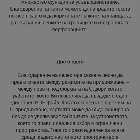
множество функции за усъвършенстване,
благодарение на които можете да направите текста
по-ясен, както и да коригирате гънките на краищата,
разкъсвания, сенките на границите и отстранявате
перфорациите.
Две в едно
Благодарение на селектора можете лесно да
превключвате между режимите на придвижване –
между прав и под формата на U, дори когато
работите, което Ви позволява да създадете един
единствен PDF файл. Когато скенерът е в режим на
U-придвижване, хартията може да бъде сканирана,
без да се увеличават габаритите на устройството,
което го прави идеалния избор в ограничени
пространства. Това го прави идеален за всяка
среда, където настолното пространство е