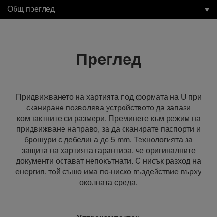
Общ преглед
Преглед
Придвижването на хартията под формата на U при
сканиране позволява устройството да запази
компактните си размери. Преминете към режим на
придвижване направо, за да сканирате паспорти и
брошури с дебелина до 5 mm. Технологията за
защита на хартията гарантира, че оригиналните
документи остават непокътнати. С нисък разход на
енергия, той също има по-ниско въздействие върху
околната среда.