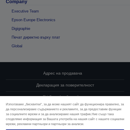
Company
Executive Team
Epson Europe Electronics
Digigraphie
Печат директно върху плат
Global
Адрес на продавача
Декларация за поверителност
EU Data Act Compliance
Използваме „бисквитки“, за да може нашият сайт да функционира правилно, за
Свържете се с нас за Вашите данни
да персонализираме съдържанието и рекламите, за да предоставим функции
за социалните мрежи и за да анализираме нашия трафик.Ние също така
споделяме информация за Вашата употреба на нашия сайт с нашите социални
Информация за бисквитките
мрежи, рекламни партньори и партньори за анализи.