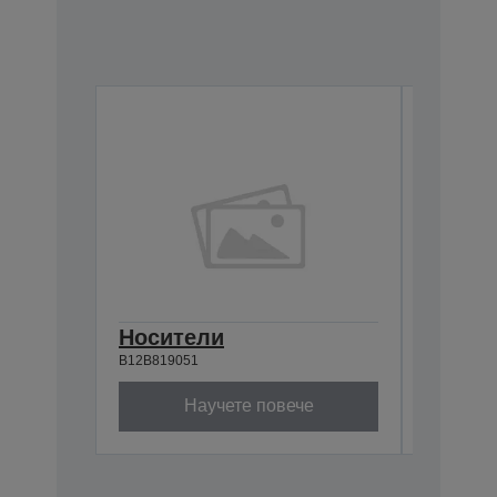
Носители
Passpo
B12B819051
B12B81965
Научете повече