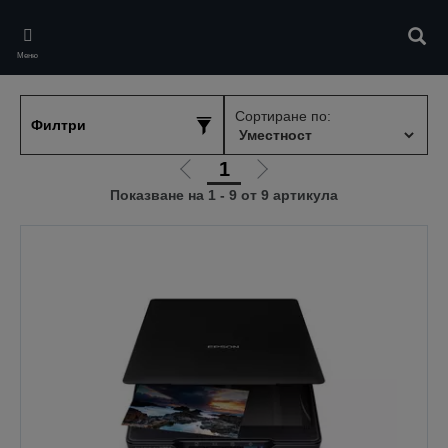
Skip
to
Търс
main
Меню
content
Сортиране по:
Филтри
1
Отиди
Отиди
Показване на 1 - 9 от 9 артикула
на
на
предишната
следващата