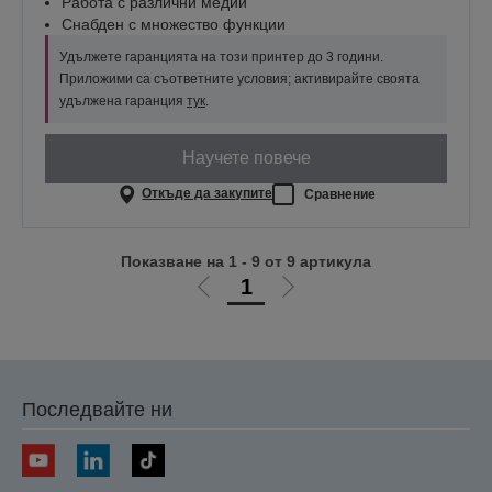
Работа с различни медии
Снабден с множество функции
Удължете гаранцията на този принтер до 3 години.
Приложими са съответните условия; активирайте своята
удължена гаранция
тук
.
Научете повече
Откъде да закупите
Сравнение
Показване на 1 - 9 от 9 артикула
1
Отиди
Отиди
на
на
предишната
следващата
Последвайте ни