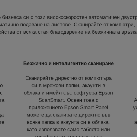
 бизнеса си с този високоскоростен автоматичен двустр
матично подаване на листове. Сканирайте от компютри,
ойства от всяка стая благодарение на безжичната връзка
Безжично и интелигентно сканиране
Сканирайте директно от компютъра
що
си в мрежови папки, акаунти в
 с
облака и имейл със софтуера Epson
та
ScanSmart. Освен това с
А
приложението Epson Smart Panel
у
да
можете да сканирате директно във
те
всяка папка в акаунта си в облака,
а
като използвате само таблета или
телефона си, или просто да