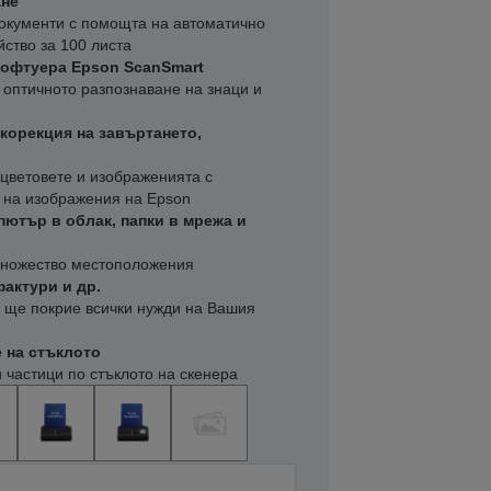
ане
окументи с помощта на автоматично
ство за 100 листа
софтуера Epson ScanSmart
 оптичното разпознаване на знаци и
корекция на завъртането,
 цветовете и изображенията с
а на изображения на Epson
ютър в облак, папки в мрежа и
множество местоположения
фактури и др.
о ще покрие всички нужди на Вашия
 на стъклото
 частици по стъклото на скенера