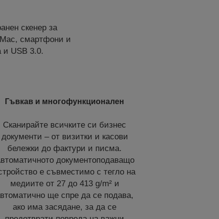
анен скенер за
 Mac, смартфони и
 и USB 3.0.
Гъвкав и многофункционален
Сканирайте всичките си бизнес
документи – от визитки и касови
бележки до фактури и писма.
втоматичното документоподаващо
стройство е съвместимо с тегло на
медиите от 27 до 413 g/m² и
втоматично ще спре да се подава,
ако има засядане, за да се
предотврати повреда на важни