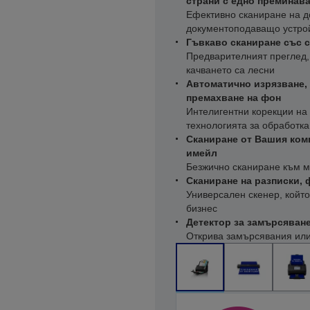
страни с едно преминав
Ефективно сканиране на д
документоподаващо устрой
Гъвкаво сканиране със 
Предварителният преглед,
качването са лесни
Автоматично изрязване, 
премахване на фон
Интелигентни корекции на
технологията за обработк
Сканиране от Вашия комп
имейл
Безжично сканиране към 
Сканиране на разписки, 
Универсален скенер, койт
бизнес
Детектор за замърсяване
Открива замърсявания или