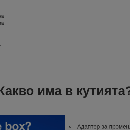
на
ва
.
Какво има в кутията
Адаптер за промен