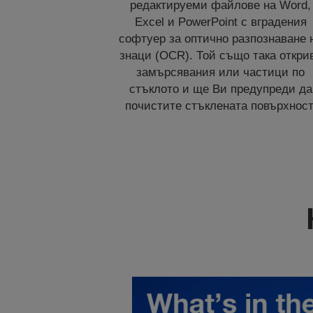
редактируеми файлове на Word,
Excel и PowerPoint с вградения
софтуер за оптично разпознаване 
знаци (OCR). Той също така откри
замърсявания или частици по
стъклото и ще Ви предупреди да
почистите стъклената повърхност