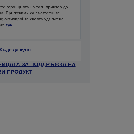
те гаранцията на този принтер до
ни. Приложими са съответните
я; активирайте своята удължена
ция
тук
.
Къде да купя
НИЦАТА ЗА ПОДДРЪЖКА НА
ЗИ ПРОДУКТ