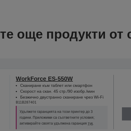
те още продукти от 
WorkForce ES-550W
Сканиране към таблет или смартфон
Скорост на скан. 45 стр./90 изобр./мин
Безжично двустранно сканиране чрез Wi-Fi
B11B287401
Удължете гаранцията на този принтер до 3
години. Приложими са съответните условия;
активирайте своята удължена гаранция
тук
.