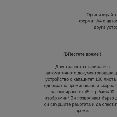
Организирайте
формат А4 с авто
други устр
[BПестете време }
Двустранното сканиране в
автоматичното документоподава
устройство с капацитет 100 листа
еднократно преминаване и скорост
на сканиране от 45 стр./мин/90
изобр./мин* Ви позволяват бързо 
си свършите работата и да спести
време.