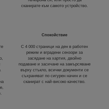
сканирате към самото устройство.
Спокойствие
те
С 4 000 страници на ден в работен
режим и вградени сензори за
о,
засядане на хартия, двойно
и
подаване и засичане на замърсяване
а
върху стъкло, всички документи се
съхраняват по сигурен начин и се
на
сканират с най-високо качество.
е,
.