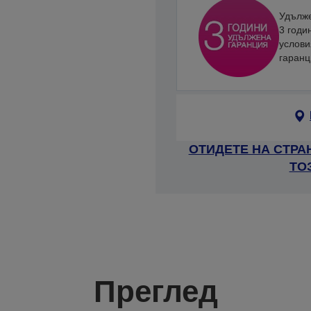
Удълже
3 годи
услови
гаран
ОТИДЕТЕ НА СТРА
ТО
Преглед