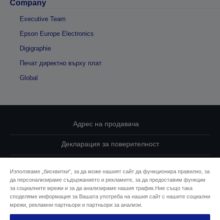
Company
Executive Team
Epson Europe Electronics
Digigraphie
Печат директно върху плат
Global
Адрес на продавача
Декларация за поверителност
EU Data Act Compliance
Използваме „бисквитки“, за да може нашият сайт да функционира правилно, за
да персонализираме съдържанието и рекламите, за да предоставим функции
Свържете се с нас за Вашите данни
за социалните мрежи и за да анализираме нашия трафик.Ние също така
споделяме информация за Вашата употреба на нашия сайт с нашите социални
Информация за бисквитките
мрежи, рекламни партньори и партньори за анализи.