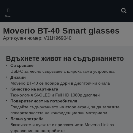
Skip
to
Търс
main
Меню
content
Moverio BT-40 Smart glasses
Артикулен номер: V11H969040
Вдъхнете живот на съдържанието
Свързване
USB-C за лесно свързване с широка гама устройства
Дизайн
Moverio BT-40 се побира дори в диоптрични очила
Качество на картината
Технология Si-OLED и Full HD 1080p дисплей
Поверителност на потребителя
Гледайте съдържанието на втори екран, за да запазите
поверителността на конфиденциални материали
Лесна употреба
Включвате и пускате с приложението Moverio Link за
управление на настройките.