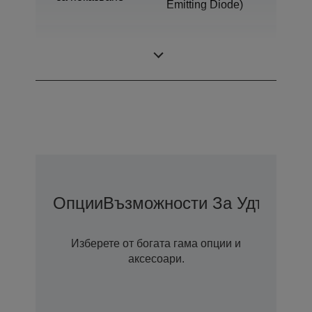
Emitting Diode)
Размер на
0,45 inch wide
дисплея
panel (16:9)
Опции
Възможности За Удължена
Изберете от богата гама опции и
аксесоари.