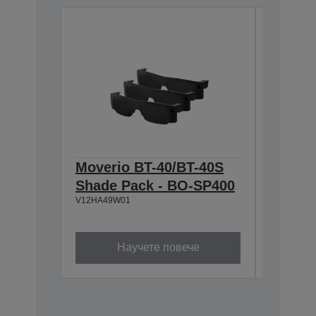
Moverio BT-40/BT-40S
Moveri
Shade Pack - BO-SP400
Nose P
V12HA49W01
NP350
V12HA50W
Научете повече