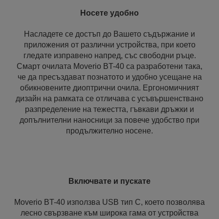
Носете удобно
Насладете се достъп до Вашето съдържание и
приложения от различни устройства, при което
гледате изправено напред, със свободни ръце.
Смарт очилата Moverio BT-40 са разработени така,
че да пресъздават познатото и удобно усещане на
обикновените диоптрични очила. Ергономичният
дизайн на рамката се отличава с усъвършенствано
разпределение на тежестта, гъвкави дръжки и
допълнителни наносници за повече удобство при
продължително носене.
Включвате и пускате
Moverio BT-40 използва USB тип C, което позволява
лесно свързване към широка гама от устройства