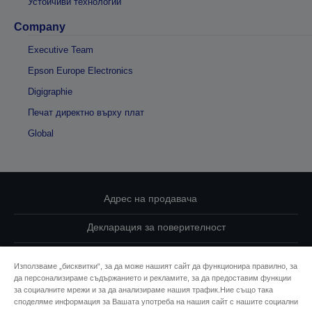
Устойчиви технологии
Company
Executive Team
Epson Europe Electronics
Digigraphie
Печат директно върху плат
Global
Адрес на продавача
Декларация за поверителност
EU Data Act Compliance
Използваме „бисквитки“, за да може нашият сайт да функционира правилно, за
да персонализираме съдържанието и рекламите, за да предоставим функции
Свържете се с нас за Вашите данни
за социалните мрежи и за да анализираме нашия трафик.Ние също така
споделяме информация за Вашата употреба на нашия сайт с нашите социални