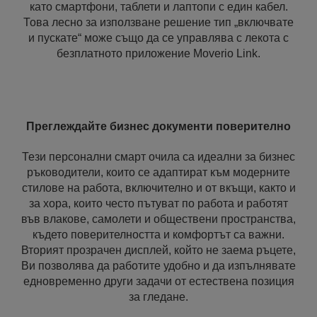
като смартфони, таблети и лаптопи с един кабел.
Това лесно за използване решение тип „включвате
и пускате“ може също да се управлява с лекота с
безплатното приложение Moverio Link.
Преглеждайте бизнес документи поверително
Тези персонални смарт очила са идеални за бизнес
ръководители, които се адаптират към модерните
стилове на работа, включително и от вкъщи, както и
за хора, които често пътуват по работа и работят
във влакове, самолети и обществени пространства,
където поверителността и комфортът са важни.
Вторият прозрачен дисплей, който не заема ръцете,
Ви позволява да работите удобно и да изпълнявате
едновременно други задачи от естествена позиция
за гледане.