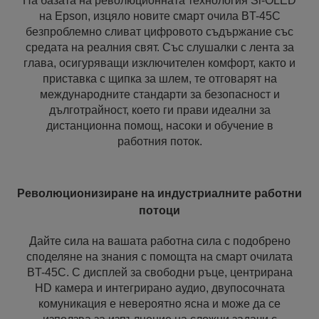
На базата на революционната технология Si-OLED
на Epson, изцяло новите смарт очила BT-45C
безпроблемно сливат цифровото съдържание със
средата на реалния свят. Със слушалки с лента за
глава, осигуряващи изключителен комфорт, както и
приставка с щипка за шлем, те отговарят на
международните стандарти за безопасност и
дълготрайност, което ги прави идеални за
дистанционна помощ, насоки и обучение в
работния поток.
Революционизиране на индустриалните работни
потоци
Дайте сила на вашата работна сила с подобрено
споделяне на знания с помощта на смарт очилата
BT-45C. С дисплей за свободни ръце, центрирана
HD камера и интегрирано аудио, двупосочната
комуникация е невероятно ясна и може да се