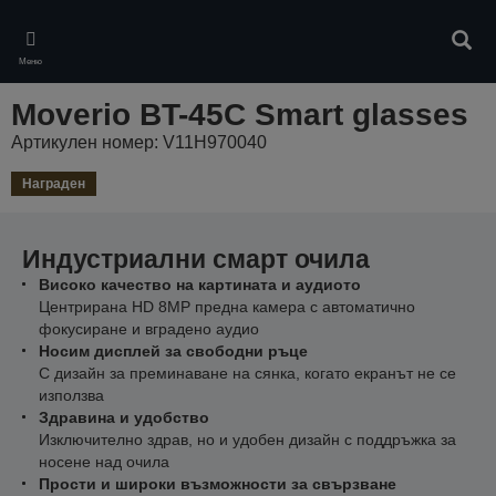
Skip
to
Търс
main
Меню
content
Moverio BT-45C Smart glasses
Артикулен номер: V11H970040
Награден
Индустриални смарт очила
Високо качество на картината и аудиото
Центрирана HD 8MP предна камера с автоматично
фокусиране и вградено аудио
Носим дисплей за свободни ръце
С дизайн за преминаване на сянка, когато екранът не се
използва
Здравина и удобство
Изключително здрав, но и удобен дизайн с поддръжка за
носене над очила
Прости и широки възможности за свързване