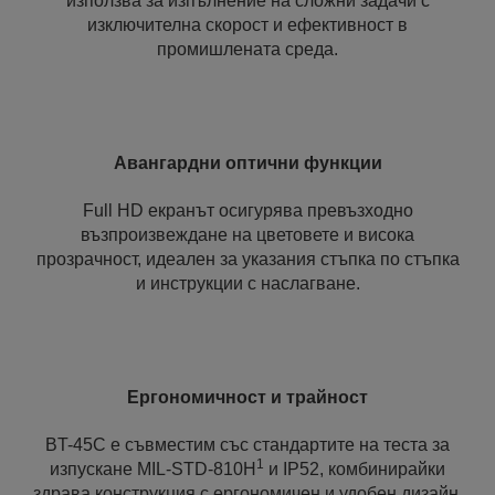
използва за изпълнение на сложни задачи с
изключителна скорост и ефективност в
промишлената среда.
Авангардни оптични функции
Full HD екранът осигурява превъзходно
възпроизвеждане на цветовете и висока
прозрачност, идеален за указания стъпка по стъпка
и инструкции с наслагване.
Ергономичност и трайност
BT-45C е съвместим със стандартите на теста за
1
изпускане MIL-STD-810H
и IP52, комбинирайки
здрава конструкция с ергономичен и удобен дизайн.