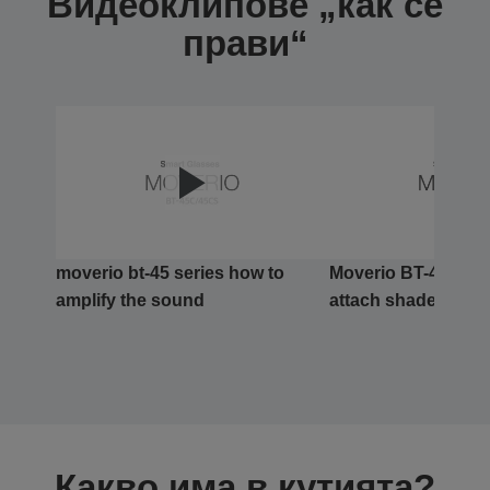
Видеоклипове „как се
прави“
moverio bt-45 series how to
Moverio BT-45 Seri
amplify the sound
attach shades
Какво има в кутията?