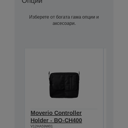
Опции
Изберете от богата гама опции и
аксесоари.
Moverio Controller
Moveri
Holder - BO-CH400
45CS S
V12HA59W01
SP450