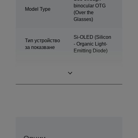
binocular OTG
Model Type
(Over the
Glasses)
Si-OLED (Silicon
Тип устройство
- Organic Light-
за показване
Emitting Diode)
Размер на
0,45 inch wide
дисплея
panel (16:9)