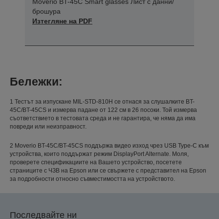
Moverio BT-45C Smart glasses Лист с данни/
брошура
Изтегляне на PDF
Бележки:
1 Тестът за изпускане MIL-STD-810H се отнася за слушалките BT-
45C/BT-45CS и измерва падане от 122 см в 26 посоки. Той измерва
съответствието в тестовата среда и не гарантира, че няма да има
повреди или неизправност.
2 Moverio BT-45C/BT-45CS поддържа видео изход чрез USB Type-C към
устройства, които поддържат режим DisplayPort Alternate. Моля,
проверете спецификациите на Вашето устройство, посетете
страниците с ЧЗВ на Epson или се свържете с представител на Epson
за подробности относно съвместимостта на устройството.
Последвайте ни