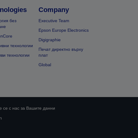
nologies
Company
огия без
Executive Team
ане
Epson Europe Electronics
onCore
Digigraphie
ивни технологии
Печат директно върху
иви технологии
плат
Global
 се с нас за Вашите данни
n