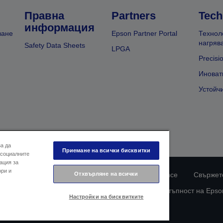
Правна
Partners
Tech
информация
ване
Epson Partner Portal
Технол
нагряв
Safety Data Sheets
LPGA
Precisi
Иноват
Устойч
за да
Приемане на всички бисквитки
 социалните
ация за
ори и
Отхвърляне на всички
ларация за поверителност
EU Data Act Compliance
Свържете
Информация за бисквитките
Ангажимент за достъпност на Epso
Настройки на бисквитките
© 2026 Seiko Epson