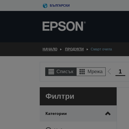
Skip
БЪЛГАРСКИ
to
main
content
НАЧАЛО
ПРОДУКТИ
Смарт очила
1
Списък
Мрежа
Отиди
на
предиш
Филтри
Категории