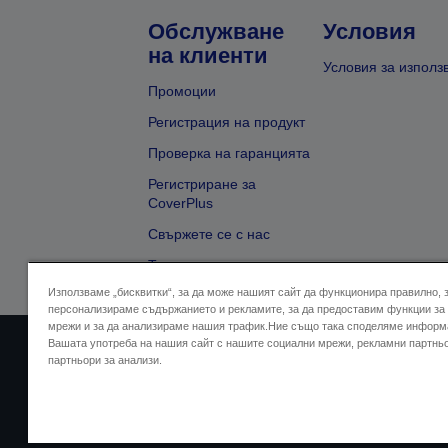
Обслужване
Условия
на клиенти
Условия за използ
Промоции
Регистрация на продукт
Проверка на гаранцията
Регистриране за
CoverPlus
Свържете се с нас
Търсене на търговец
Използваме „бисквитки“, за да може нашият сайт да функционира правилно, 
персонализираме съдържанието и рекламите, за да предоставим функции за
мрежи и за да анализираме нашия трафик.Ние също така споделяме информ
Вашата употреба на нашия сайт с нашите социални мрежи, рекламни партнь
Адрес на продавача
Дек
партньори за анализи.