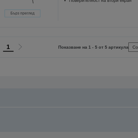
Поверителност на втори екран
Бърз преглед
1
Показване на 1 - 5 от 5 артикула
Со
Отиди
Отиди
на
на
предишната
следващата