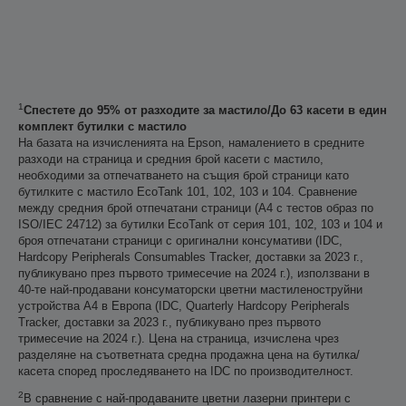
1
Спестете до 95% от разходите за мастило/До 63 касети в един
комплект бутилки с мастило
На базата на изчисленията на Epson, намалението в средните
разходи на страница и средния брой касети с мастило,
необходими за отпечатването на същия брой страници като
бутилките с мастило EcoTank 101, 102, 103 и 104. Сравнение
между средния брой отпечатани страници (A4 с тестов образ по
ISO/IEC 24712) за бутилки EcoTank от серия 101, 102, 103 и 104 и
броя отпечатани страници с оригинални консумативи (IDC,
Hardcopy Peripherals Consumables Tracker, доставки за 2023 г.,
публикувано през първото тримесечие на 2024 г.), използвани в
40-те най-продавани консуматорски цветни мастиленоструйни
устройства А4 в Европа (IDC, Quarterly Hardcopy Peripherals
Tracker, доставки за 2023 г., публикувано през първото
тримесечие на 2024 г.). Цена на страница, изчислена чрез
разделяне на съответната средна продажна цена на бутилка/
касета според проследяването на IDC по производителност.
2
В сравнение с най-продаваните цветни лазерни принтери с