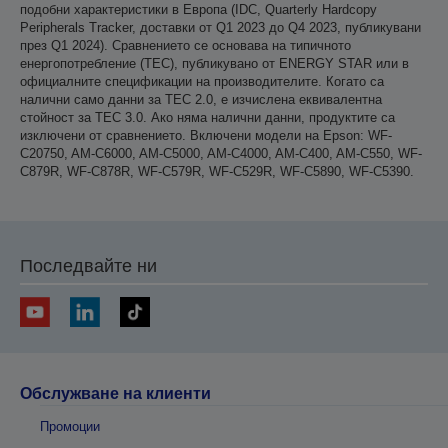
подобни характеристики в Европа (IDC, Quarterly Hardcopy
Peripherals Tracker, доставки от Q1 2023 до Q4 2023, публикувани
през Q1 2024). Сравнението се основава на типичното
енергопотребление (TEC), публикувано от ENERGY STAR или в
официалните спецификации на производителите. Когато са
налични само данни за TEC 2.0, е изчислена еквивалентна
стойност за TEC 3.0. Ако няма налични данни, продуктите са
изключени от сравнението. Включени модели на Epson: WF-
C20750, AM-C6000, AM-C5000, AM-C4000, AM-C400, AM-C550, WF-
C879R, WF-C878R, WF-C579R, WF-C529R, WF-C5890, WF-C5390.
Последвайте ни
Обслужване на клиенти
Промоции