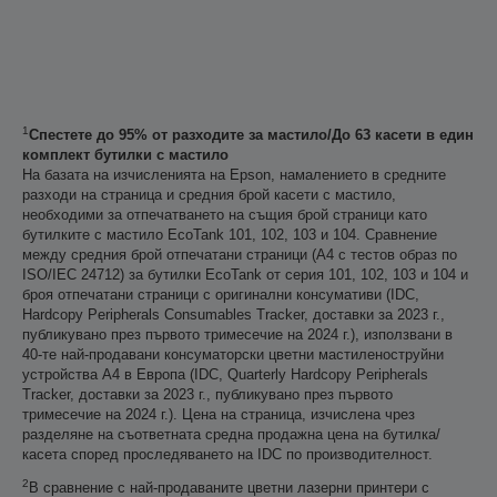
1
Спестете до 95% от разходите за мастило/До 63 касети в един
комплект бутилки с мастило
На базата на изчисленията на Epson, намалението в средните
разходи на страница и средния брой касети с мастило,
необходими за отпечатването на същия брой страници като
бутилките с мастило EcoTank 101, 102, 103 и 104. Сравнение
между средния брой отпечатани страници (A4 с тестов образ по
ISO/IEC 24712) за бутилки EcoTank от серия 101, 102, 103 и 104 и
броя отпечатани страници с оригинални консумативи (IDC,
Hardcopy Peripherals Consumables Tracker, доставки за 2023 г.,
публикувано през първото тримесечие на 2024 г.), използвани в
40-те най-продавани консуматорски цветни мастиленоструйни
устройства А4 в Европа (IDC, Quarterly Hardcopy Peripherals
Tracker, доставки за 2023 г., публикувано през първото
тримесечие на 2024 г.). Цена на страница, изчислена чрез
разделяне на съответната средна продажна цена на бутилка/
касета според проследяването на IDC по производителност.
2
В сравнение с най-продаваните цветни лазерни принтери с