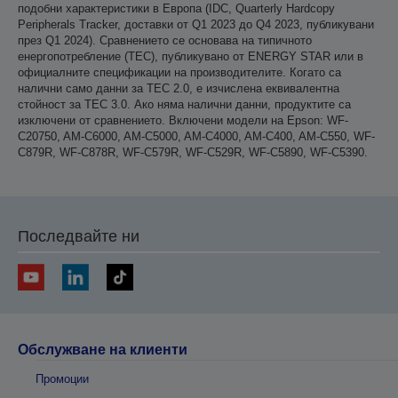
подобни характеристики в Европа (IDC, Quarterly Hardcopy
Peripherals Tracker, доставки от Q1 2023 до Q4 2023, публикувани
през Q1 2024). Сравнението се основава на типичното
енергопотребление (TEC), публикувано от ENERGY STAR или в
официалните спецификации на производителите. Когато са
налични само данни за TEC 2.0, е изчислена еквивалентна
стойност за TEC 3.0. Ако няма налични данни, продуктите са
изключени от сравнението. Включени модели на Epson: WF-
C20750, AM-C6000, AM-C5000, AM-C4000, AM-C400, AM-C550, WF-
C879R, WF-C878R, WF-C579R, WF-C529R, WF-C5890, WF-C5390.
Последвайте ни
Обслужване на клиенти
Промоции