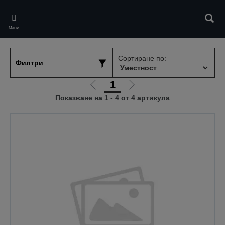
Skip
to
Търс
main
Меню
content
Сортиране по:
Филтри
1
Отиди
Отиди
Показване на 1 - 4 от 4 артикула
на
на
предишната
следващата