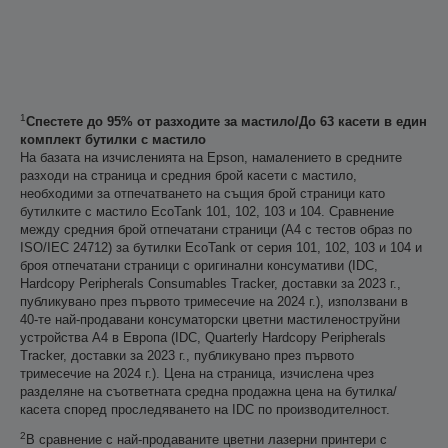
1
Спестете до 95% от разходите за мастило/До 63 касети в един
комплект бутилки с мастило
На базата на изчисленията на Epson, намалението в средните
разходи на страница и средния брой касети с мастило,
необходими за отпечатването на същия брой страници като
бутилките с мастило EcoTank 101, 102, 103 и 104. Сравнение
между средния брой отпечатани страници (A4 с тестов образ по
ISO/IEC 24712) за бутилки EcoTank от серия 101, 102, 103 и 104 и
броя отпечатани страници с оригинални консумативи (IDC,
Hardcopy Peripherals Consumables Tracker, доставки за 2023 г.,
публикувано през първото тримесечие на 2024 г.), използвани в
40-те най-продавани консуматорски цветни мастиленоструйни
устройства А4 в Европа (IDC, Quarterly Hardcopy Peripherals
Tracker, доставки за 2023 г., публикувано през първото
тримесечие на 2024 г.). Цена на страница, изчислена чрез
разделяне на съответната средна продажна цена на бутилка/
касета според проследяването на IDC по производителност.
2
В сравнение с най-продаваните цветни лазерни принтери с