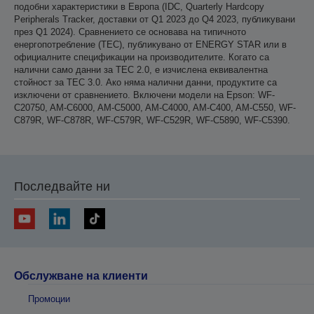
подобни характеристики в Европа (IDC, Quarterly Hardcopy
Peripherals Tracker, доставки от Q1 2023 до Q4 2023, публикувани
през Q1 2024). Сравнението се основава на типичното
енергопотребление (TEC), публикувано от ENERGY STAR или в
официалните спецификации на производителите. Когато са
налични само данни за TEC 2.0, е изчислена еквивалентна
стойност за TEC 3.0. Ако няма налични данни, продуктите са
изключени от сравнението. Включени модели на Epson: WF-
C20750, AM-C6000, AM-C5000, AM-C4000, AM-C400, AM-C550, WF-
C879R, WF-C878R, WF-C579R, WF-C529R, WF-C5890, WF-C5390.
Последвайте ни
Обслужване на клиенти
Промоции