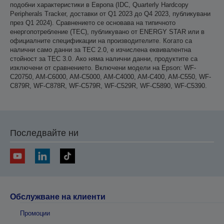
подобни характеристики в Европа (IDC, Quarterly Hardcopy
Peripherals Tracker, доставки от Q1 2023 до Q4 2023, публикувани
през Q1 2024). Сравнението се основава на типичното
енергопотребление (TEC), публикувано от ENERGY STAR или в
официалните спецификации на производителите. Когато са
налични само данни за TEC 2.0, е изчислена еквивалентна
стойност за TEC 3.0. Ако няма налични данни, продуктите са
изключени от сравнението. Включени модели на Epson: WF-
C20750, AM-C6000, AM-C5000, AM-C4000, AM-C400, AM-C550, WF-
C879R, WF-C878R, WF-C579R, WF-C529R, WF-C5890, WF-C5390.
Последвайте ни
Обслужване на клиенти
Промоции