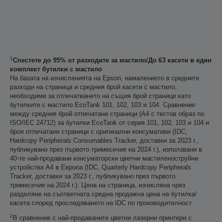
1
Спестете до 95% от разходите за мастило/До 63 касети в един
комплект бутилки с мастило
На базата на изчисленията на Epson, намалението в средните
разходи на страница и средния брой касети с мастило,
необходими за отпечатването на същия брой страници като
бутилките с мастило EcoTank 101, 102, 103 и 104. Сравнение
между средния брой отпечатани страници (A4 с тестов образ по
ISO/IEC 24712) за бутилки EcoTank от серия 101, 102, 103 и 104 и
броя отпечатани страници с оригинални консумативи (IDC,
Hardcopy Peripherals Consumables Tracker, доставки за 2023 г.,
публикувано през първото тримесечие на 2024 г.), използвани в
40-те най-продавани консуматорски цветни мастиленоструйни
устройства А4 в Европа (IDC, Quarterly Hardcopy Peripherals
Tracker, доставки за 2023 г., публикувано през първото
тримесечие на 2024 г.). Цена на страница, изчислена чрез
разделяне на съответната средна продажна цена на бутилка/
касета според проследяването на IDC по производителност.
2
В сравнение с най-продаваните цветни лазерни принтери с