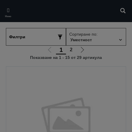
Skip
to
Търс
main
Меню
content
Сортиране по:
Филтри
1
2
Отиди
Отиди
Показване на 1 - 15 от 29 артикула
на
на
предишната
следващата