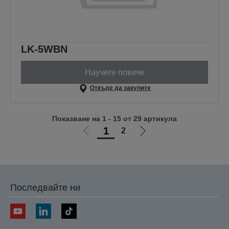
LK-5WBN
Научете повече
Откъде да закупите
Показване на 1 - 15 от 29 артикула
1
2
Отиди
Отиди
на
на
предишната
следващата
Последвайте ни