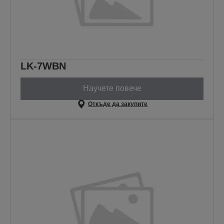
LK-7WBN
Научете повече
Откъде да закупите