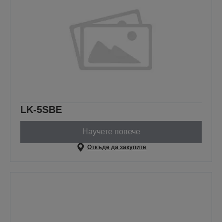
LK-5SBE
Научете повече
Откъде да закупите