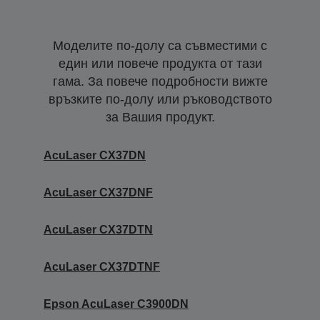
Моделите по-долу са съвместими с
един или повече продукта от тази
гама. За повече подробности вижте
връзките по-долу или ръководството
за Вашия продукт.
AcuLaser CX37DN
AcuLaser CX37DNF
AcuLaser CX37DTN
AcuLaser CX37DTNF
Epson AcuLaser C3900DN