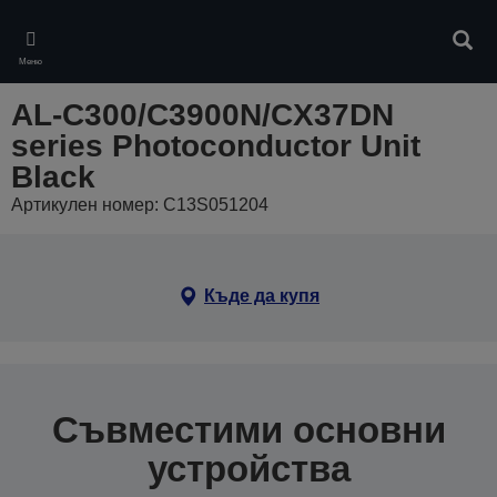
Skip
to
Търс
main
Меню
content
AL-C300/C3900N/CX37DN
series Photoconductor Unit
Black
Артикулен номер: C13S051204
Къде да купя
Съвместими основни
устройства