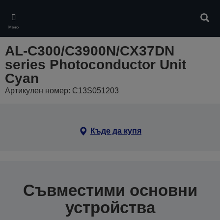
Skip
to
Търс
main
Меню
content
AL-C300/C3900N/CX37DN
series Photoconductor Unit
Cyan
Артикулен номер: C13S051203
Къде да купя
Съвместими основни
устройства