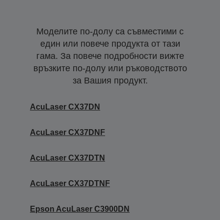
Моделите по-долу са съвместими с
един или повече продукта от тази
гама. За повече подробности вижте
връзките по-долу или ръководството
за Вашия продукт.
AcuLaser CX37DN
AcuLaser CX37DNF
AcuLaser CX37DTN
AcuLaser CX37DTNF
Epson AcuLaser C3900DN