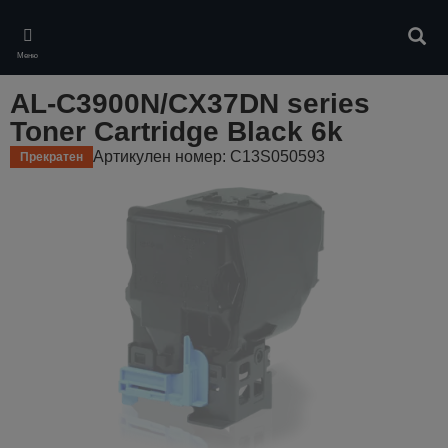
Skip
to
Търс
main
Меню
content
AL-C3900N/CX37DN series
Toner Cartridge Black 6k
Артикулен номер: C13S050593
Прекратен