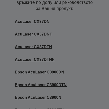
връзките по-долу или ръководството
за Вашия продукт.
AcuLaser CX37DN
AcuLaser CX37DNF
AcuLaser CX37DTN
AcuLaser CX37DTNF
Epson AcuLaser C3900DN
Epson AcuLaser C3900DTN
Epson AcuLaser C3900N