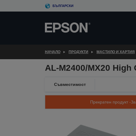
Skip
БЪЛГАРСКИ
to
main
content
НАЧАЛО
ПРОДУКТИ
МАСТИЛО И ХАРТИЯ
AL-M2400/MX20 High C
Съвместимост
Прекратен продукт -За