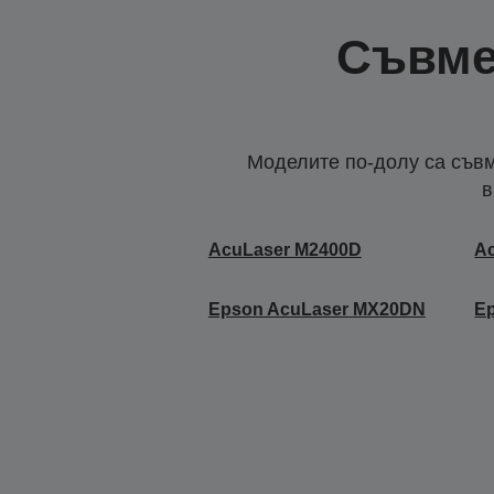
Съвме
Моделите по-долу са съвм
в
AcuLaser M2400D
A
Epson AcuLaser MX20DN
E