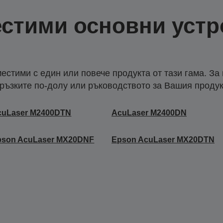
стими основни устр
естими с един или повече продукта от тази гама. За
ръзките по-долу или ръководството за Вашия продук
cuLaser M2400DTN
AcuLaser M2400DN
pson AcuLaser MX20DNF
Epson AcuLaser MX20DTN