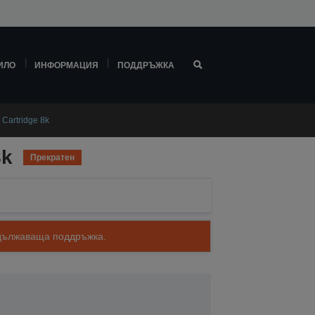
ИЛО
ИНФОРМАЦИЯ
ПОДДРЪЖКА
Cartridge 8k
8k
Прекратен
родължаваща поддръжка.