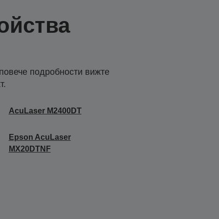
ойства
 повече подробности вижте
т.
AcuLaser M2400DT
Epson AcuLaser
MX20DTNF