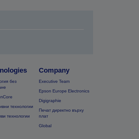
nologies
Company
огия без
Executive Team
ане
Epson Europe Electronics
onCore
Digigraphie
ивни технологии
Печат директно върху
иви технологии
плат
Global