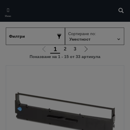
Skip
to
Търс
main
Меню
content
Сортиране по:
Филтри
1
2
3
Отиди
Отиди
Показване на 1 - 15 от 33 артикула
на
на
предишната
следващата