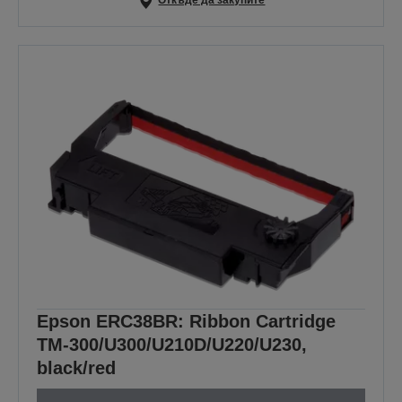
Откъде да закупите
Epson ERC38BR: Ribbon Cartridge
TM-300/U300/U210D/U220/U230,
black/red