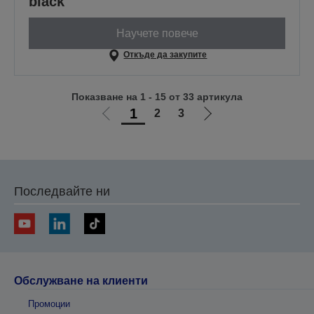
black
Научете повече
Откъде да закупите
Показване на 1 - 15 от 33 артикула
1
2
3
Отиди
Отиди
на
на
предишната
следващата
Последвайте ни
Обслужване на клиенти
Промоции