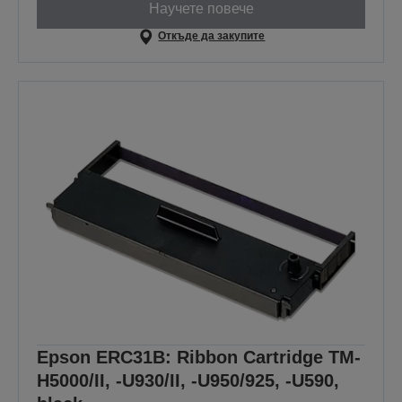
Научете повече
Откъде да закупите
Epson ERC31B: Ribbon Cartridge TM-
H5000/II, -U930/II, -U950/925, -U590,