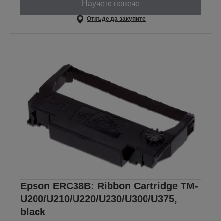
Научете повече
Откъде да закупите
Epson ERC38B: Ribbon Cartridge TM-
U200/U210/U220/U230/U300/U375,
black