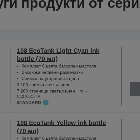
уги продукти от сери
108 EcoTank Light Cyan ink
bottle (70 мл)
Комплект 6 цвята багрилни мастила
Висококачествени разпечатки
Снимки на ултраниска цена
2 100 снимки светъл циан
7 200 страници светъл циан
70 ml
C13T09C54A
STANDARD
108 EcoTank Yellow ink bottle
(70 мл)
Комплект 6 цвята багрилни мастила