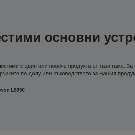
стими основни устр
естими с един или повече продукта от тази гама. За
ръзките по-долу или ръководството за Вашия продук
pson L8050