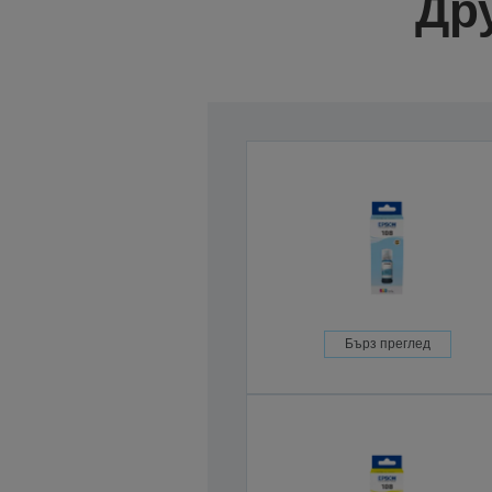
Др
Бърз преглед