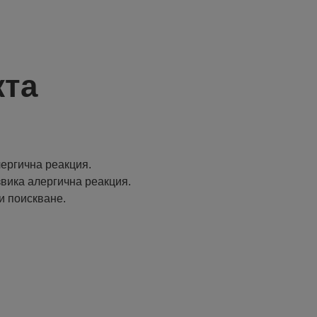
кта
ергична реакция.
извика алергична реакция.
и поискване.