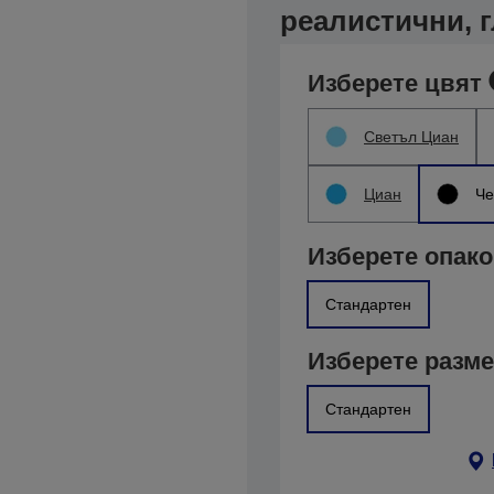
реалистични, 
Изберете цвят
Светъл Циан
Циан
Че
Изберете опако
Стандартен
Изберете разм
Стандартен