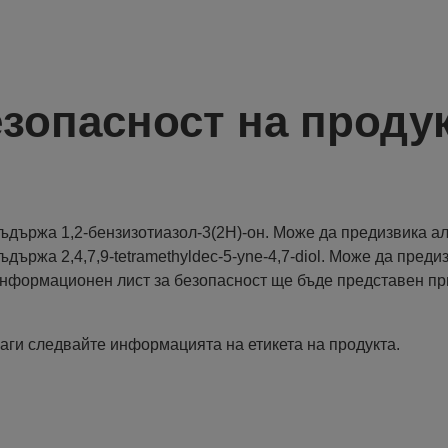
зопасност на проду
ъдържа 1,2-бензизотиазол-3(2H)-oн. Може да предизвика ал
ъдържа 2,4,7,9-tetramethyldec-5-yne-4,7-diol. Може да пред
нформационен лист за безопасност ще бъде представен пр
аги следвайте информацията на етикета на продукта.