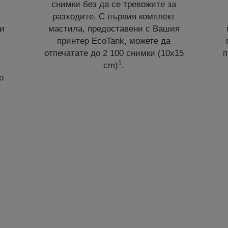
снимки без да се тревожите за
разходите. С първия комплект
ни
мастила, предоставени с Вашия
принтер EcoTank, можете да
отпечатате до 2 100 снимки (10x15
п
1
т
cm)
.
о