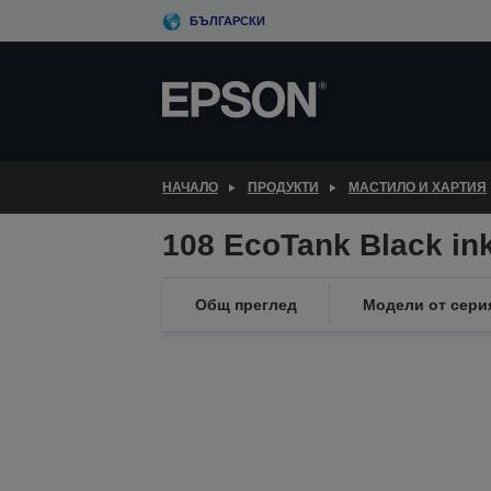
Skip
БЪЛГАРСКИ
to
main
content
НАЧАЛО
ПРОДУКТИ
МАСТИЛО И ХАРТИЯ
108 EcoTank Black ink
Общ преглед
Модели от сери