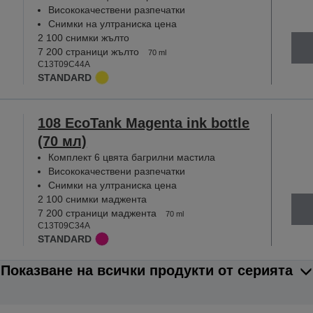
Висококачествени разпечатки
Снимки на ултраниска цена
2 100 снимки жълто
7 200 страници жълто
70 ml
C13T09C44A
STANDARD
108 EcoTank Magenta ink bottle
(70 мл)
Комплект 6 цвята багрилни мастила
Висококачествени разпечатки
Снимки на ултраниска цена
2 100 снимки маджента
7 200 страници маджента
70 ml
C13T09C34A
STANDARD
Показване на всички продукти от серията