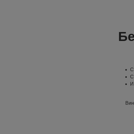
Бе
С
С
И
Вин