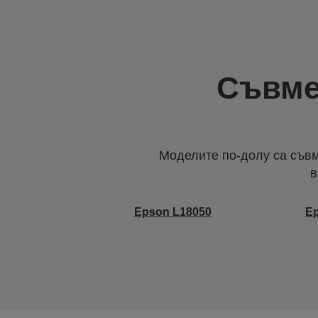
Съвме
Моделите по-долу са съвм
в
Epson L18050
E