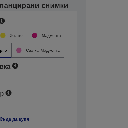
гланцирани снимки
Жълто
Маджента
рно
Светла Маджента
вка
ер
Къде да купя